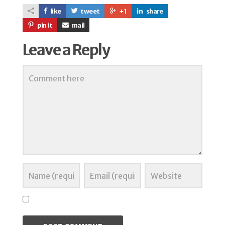
like
tweet
+1
share
pin it
mail
Leave a Reply