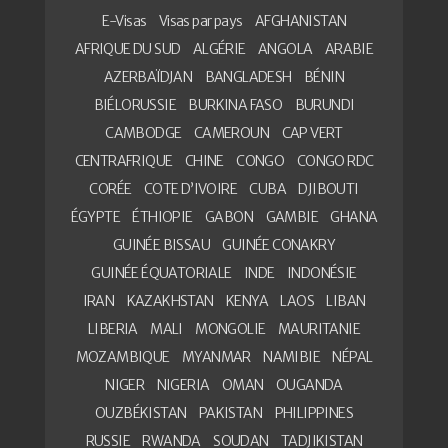
E-Visas
Visas par pays
AFGHANISTAN
AFRIQUE DU SUD
ALGÉRIE
ANGOLA
ARABIE
AZERBAÏDJAN
BANGLADESH
BÉNIN
BIÉLORUSSIE
BURKINA FASO
BURUNDI
CAMBODGE
CAMEROUN
CAP VERT
CENTRAFRIQUE
CHINE
CONGO
CONGO RDC
CORÉE
COTE D’IVOIRE
CUBA
DJIBOUTI
ÉGYPTE
ÉTHIOPIE
GABON
GAMBIE
GHANA
GUINÉE BISSAU
GUINÉE CONAKRY
GUINÉE ÉQUATORIALE
INDE
INDONÉSIE
IRAN
KAZAKHSTAN
KENYA
LAOS
LIBAN
LIBERIA
MALI
MONGOLIE
MAURITANIE
MOZAMBIQUE
MYANMAR
NAMIBIE
NÉPAL
NIGER
NIGERIA
OMAN
OUGANDA
OUZBÉKISTAN
PAKISTAN
PHILIPPINES
RUSSIE
RWANDA
SOUDAN
TADJIKISTAN