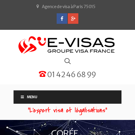
Agence de visa à Paris 75015
01 42 46 68 99
MENU
“L'expert visa et légalisations”
CORÉE