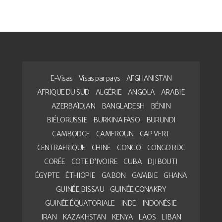
E-Visas
Visas par pays
AFGHANISTAN
AFRIQUE DU SUD
ALGÉRIE
ANGOLA
ARABIE
AZERBAÏDJAN
BANGLADESH
BÉNIN
BIÉLORUSSIE
BURKINA FASO
BURUNDI
CAMBODGE
CAMEROUN
CAP VERT
CENTRAFRIQUE
CHINE
CONGO
CONGO RDC
CORÉE
COTE D’IVOIRE
CUBA
DJIBOUTI
ÉGYPTE
ÉTHIOPIE
GABON
GAMBIE
GHANA
GUINÉE BISSAU
GUINÉE CONAKRY
GUINÉE ÉQUATORIALE
INDE
INDONÉSIE
IRAN
KAZAKHSTAN
KENYA
LAOS
LIBAN