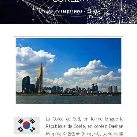
E-VISAS
Visas par pays
CORÉE
La Corée du Sud, en forme longue la
République de Corée, en coréen Daehan
Minguk, 대한민국 (hangeul), 大韓民國