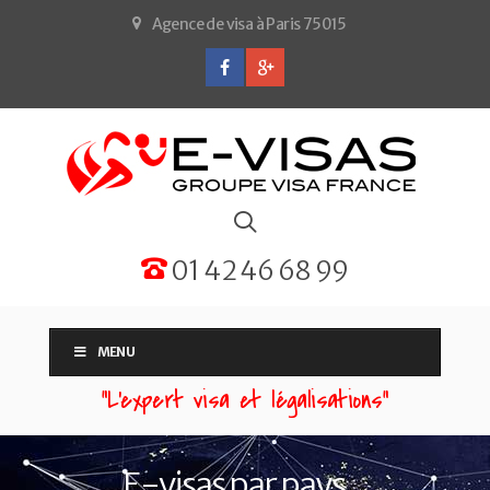
Agence de visa à Paris 75015
01 42 46 68 99
MENU
“L'expert visa et légalisations”
E-visas par pays