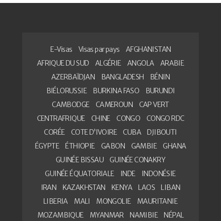
E-Visas
Visas par pays
AFGHANISTAN
AFRIQUE DU SUD
ALGÉRIE
ANGOLA
ARABIE
AZERBAÏDJAN
BANGLADESH
BÉNIN
BIÉLORUSSIE
BURKINA FASO
BURUNDI
CAMBODGE
CAMEROUN
CAP VERT
CENTRAFRIQUE
CHINE
CONGO
CONGO RDC
CORÉE
COTE D’IVOIRE
CUBA
DJIBOUTI
ÉGYPTE
ÉTHIOPIE
GABON
GAMBIE
GHANA
GUINÉE BISSAU
GUINÉE CONAKRY
GUINÉE ÉQUATORIALE
INDE
INDONÉSIE
IRAN
KAZAKHSTAN
KENYA
LAOS
LIBAN
LIBERIA
MALI
MONGOLIE
MAURITANIE
MOZAMBIQUE
MYANMAR
NAMIBIE
NÉPAL