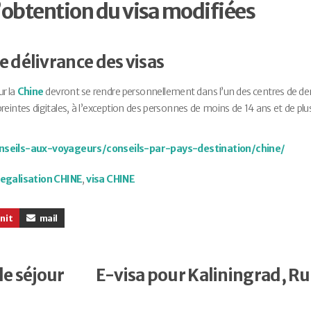
d’obtention du visa modifiées
e délivrance des visas
ur la
Chine
devront se rendre personnellement dans l’un des centres de 
preintes digitales, à l’exception des personnes de moins de 14 ans et de plu
nseils-aux-voyageurs/conseils-par-pays-destination/chine/
legalisation CHINE
,
visa CHINE
n it
mail
de séjour
E-visa pour Kaliningrad, Ru