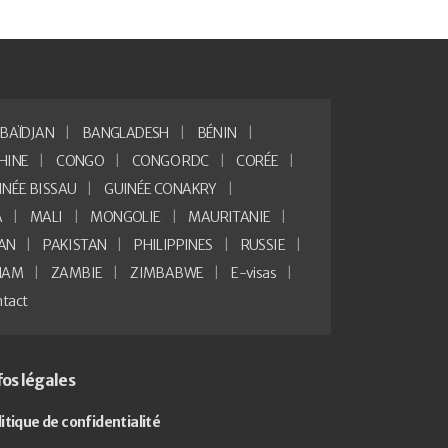
BAÏDJAN
BANGLADESH
BÉNIN
HINE
CONGO
CONGO RDC
CORÉE
INÉE BISSAU
GUINÉE CONAKRY
A
MALI
MONGOLIE
MAURITANIE
AN
PAKISTAN
PHILIPPINES
RUSSIE
NAM
ZAMBIE
ZIMBABWE
E-visas
tact
fos légales
litique de confidentialité