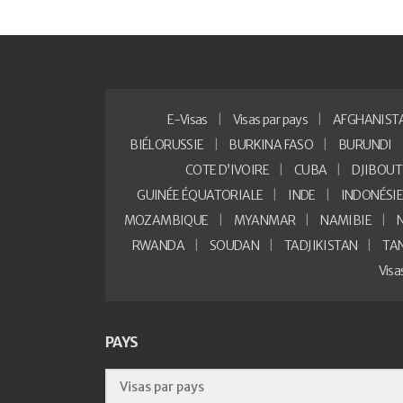
E-Visas
Visas par pays
AFGHANIST
BIÉLORUSSIE
BURKINA FASO
BURUNDI
COTE D’IVOIRE
CUBA
DJIBOUT
GUINÉE ÉQUATORIALE
INDE
INDONÉSI
MOZAMBIQUE
MYANMAR
NAMIBIE
RWANDA
SOUDAN
TADJIKISTAN
TA
Vis
PAYS