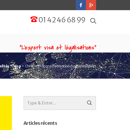
01 42 46 68 99
“L'expert visa et légalisations”
alités
Visa
Chine : conditions d’obtention du visa modifiées
Articles récents