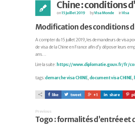
Chine : conditions 
on
15 juillet 2019
by
Visa Monde
in
Visa
Modification des conditions d
A compter du 15 juillet 2019, les demandeurs de visa po
de visa de la Chine en France afin d’y déposer leurs em
ans…
Lire la suite :
https://www.diplomatie.gouv.fr/fr/co
tags:
demarche visa CHINE
,
document visa CHINE
,
like
tweet
+1
share
pi
Previous
Togo : formalités d’entrée et 