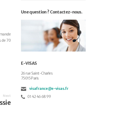
Une question ? Contactez-nous.
demande
s de 70
E-VISAS
26 rue Saint-Charles
75015 Paris
visafrance@e-visas.fr
Next
01 42 46 68 99
ssie