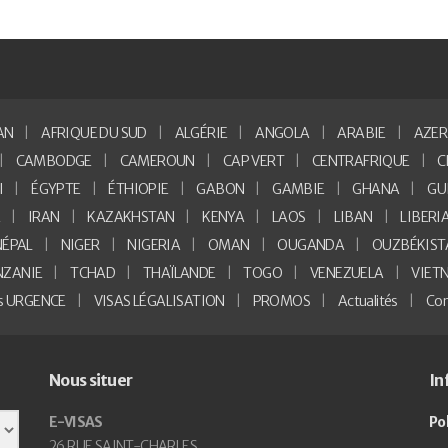
AN
AFRIQUE DU SUD
ALGÉRIE
ANGOLA
ARABIE
AZER
CAMBODGE
CAMEROUN
CAP VERT
CENTRAFRIQUE
C
I
ÉGYPTE
ÉTHIOPIE
GABON
GAMBIE
GHANA
GU
E
IRAN
KAZAKHSTAN
KENYA
LAOS
LIBAN
LIBERI
NÉPAL
NIGER
NIGERIA
OMAN
OUGANDA
OUZBÉKIST
NZANIE
TCHAD
THAÏLANDE
TOGO
VENEZUELA
VIET
as URGENCE
VISAS LÉGALISATION
PROMOS
Actualités
Con
Nous situer
In
E-VISAS
Po
26 RUE SAINT-CHARLES