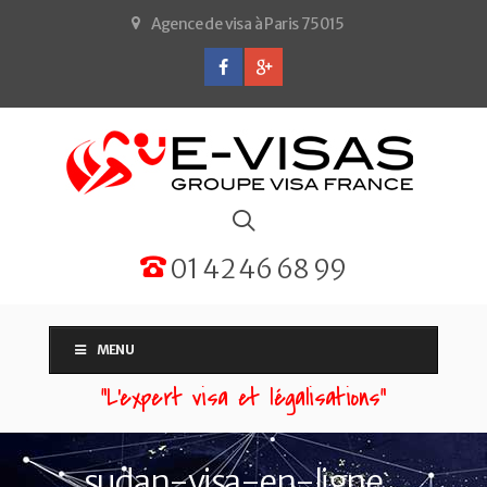
Agence de visa à Paris 75015
01 42 46 68 99
MENU
“L'expert visa et légalisations”
sudan-visa-en-ligne