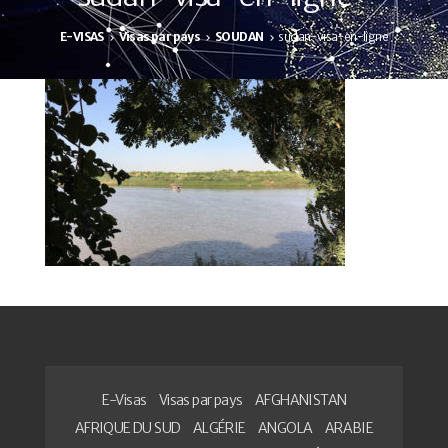
E-VISAS
Visas par pays
SOUDAN
sudan-visa-en-ligne
E-Visas
Visas par pays
AFGHANISTAN
AFRIQUE DU SUD
ALGÉRIE
ANGOLA
ARABIE