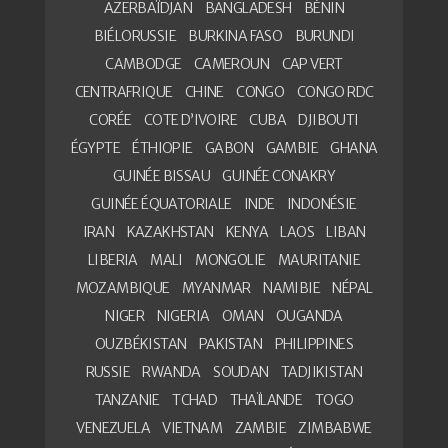
AZERBAÏDJAN
BANGLADESH
BÉNIN
BIÉLORUSSIE
BURKINA FASO
BURUNDI
CAMBODGE
CAMEROUN
CAP VERT
CENTRAFRIQUE
CHINE
CONGO
CONGO RDC
CORÉE
COTE D’IVOIRE
CUBA
DJIBOUTI
ÉGYPTE
ÉTHIOPIE
GABON
GAMBIE
GHANA
GUINÉE BISSAU
GUINÉE CONAKRY
GUINÉE ÉQUATORIALE
INDE
INDONÉSIE
IRAN
KAZAKHSTAN
KENYA
LAOS
LIBAN
LIBERIA
MALI
MONGOLIE
MAURITANIE
MOZAMBIQUE
MYANMAR
NAMIBIE
NÉPAL
NIGER
NIGERIA
OMAN
OUGANDA
OUZBÉKISTAN
PAKISTAN
PHILIPPINES
RUSSIE
RWANDA
SOUDAN
TADJIKISTAN
TANZANIE
TCHAD
THAÏLANDE
TOGO
VENEZUELA
VIETNAM
ZAMBIE
ZIMBABWE