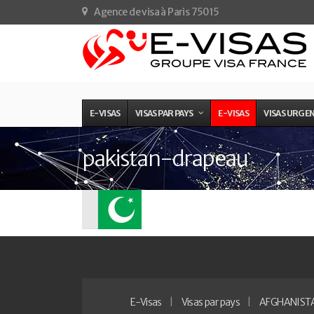
Agence de visa à Paris 75015
E-VISAS
VISAS PAR PAYS
E-VISAS
VISAS URGE
pakistan-drapeau
E-Visas
Visas par pays
AFGHANIST