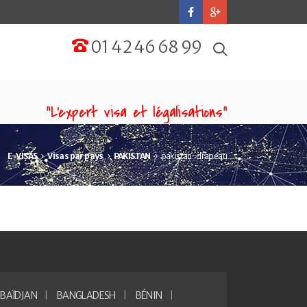
01 42 46 68 99
“L'expert visa et légalisations”
E-VISAS
Visas par pays
PAKISTAN
pakistan-drapeau
BAÏDJAN
BANGLADESH
BÉNIN