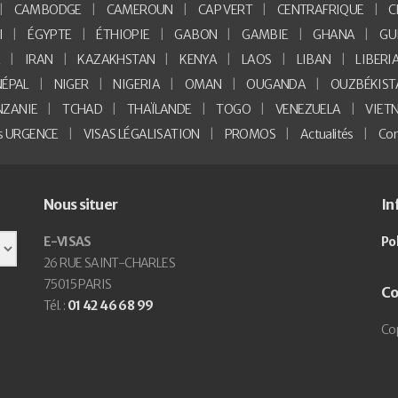
CAMBODGE
CAMEROUN
CAP VERT
CENTRAFRIQUE
C
I
ÉGYPTE
ÉTHIOPIE
GABON
GAMBIE
GHANA
GU
E
IRAN
KAZAKHSTAN
KENYA
LAOS
LIBAN
LIBERI
NÉPAL
NIGER
NIGERIA
OMAN
OUGANDA
OUZBÉKIST
NZANIE
TCHAD
THAÏLANDE
TOGO
VENEZUELA
VIET
as URGENCE
VISAS LÉGALISATION
PROMOS
Actualités
Con
Nous situer
In
E-VISAS
Po
26 RUE SAINT-CHARLES
75015 PARIS
Co
Tél. :
01 42 46 68 99
Cop