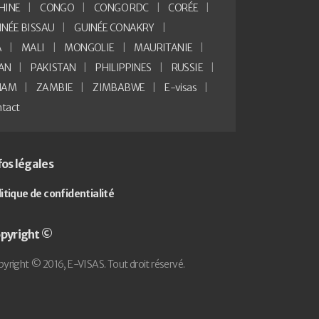
HINE
CONGO
CONGO RDC
CORÉE
INÉE BISSAU
GUINÉE CONAKRY
A
MALI
MONGOLIE
MAURITANIE
AN
PAKISTAN
PHILIPPINES
RUSSIE
NAM
ZAMBIE
ZIMBABWE
E-visas
tact
fos légales
litique de confidentialité
pyright ©
yright © 2016, E-VISAS. Tout droit réservé.