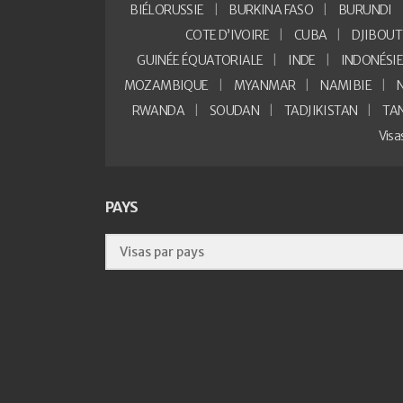
BIÉLORUSSIE
BURKINA FASO
BURUNDI
COTE D’IVOIRE
CUBA
DJIBOUT
GUINÉE ÉQUATORIALE
INDE
INDONÉSI
MOZAMBIQUE
MYANMAR
NAMIBIE
RWANDA
SOUDAN
TADJIKISTAN
TA
Vis
PAYS