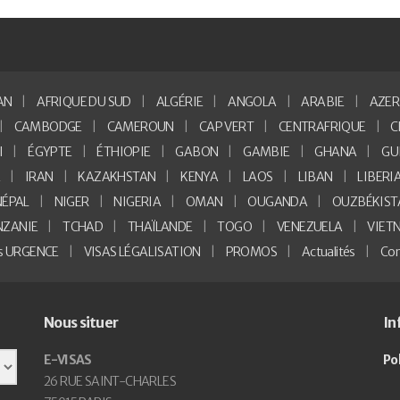
AN
AFRIQUE DU SUD
ALGÉRIE
ANGOLA
ARABIE
AZER
CAMBODGE
CAMEROUN
CAP VERT
CENTRAFRIQUE
C
I
ÉGYPTE
ÉTHIOPIE
GABON
GAMBIE
GHANA
GU
E
IRAN
KAZAKHSTAN
KENYA
LAOS
LIBAN
LIBERI
NÉPAL
NIGER
NIGERIA
OMAN
OUGANDA
OUZBÉKIST
NZANIE
TCHAD
THAÏLANDE
TOGO
VENEZUELA
VIET
as URGENCE
VISAS LÉGALISATION
PROMOS
Actualités
Con
Nous situer
In
E-VISAS
Po
26 RUE SAINT-CHARLES