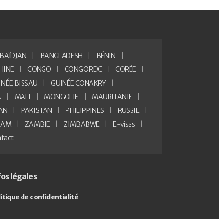
BAÏDJAN
BANGLADESH
BÉNIN
HINE
CONGO
CONGO RDC
CORÉE
INÉE BISSAU
GUINÉE CONAKRY
A
MALI
MONGOLIE
MAURITANIE
AN
PAKISTAN
PHILIPPINES
RUSSIE
NAM
ZAMBIE
ZIMBABWE
E-visas
tact
fos légales
litique de confidentialité