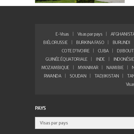
E-Visas
Visas par pays
AFGHANIST
BIÉLORUSSIE
BURKINA FASO
BURUNDI
COTE D’IVOIRE
CUBA
DJIBOUT
GUINÉE ÉQUATORIALE
INDE
INDONÉSI
MOZAMBIQUE
MYANMAR
NAMIBIE
RWANDA
SOUDAN
TADJIKISTAN
TA
Vis
PAYS