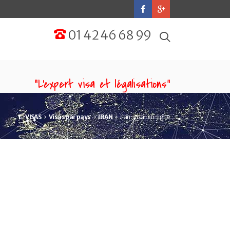
01 42 46 68 99
“L'expert visa et légalisations”
E-VISAS
Visas par pays
IRAN
iran-visa-en-ligne