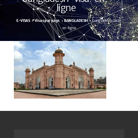
ligne
E-VISAS
Visas par pays
BANGLADESH
bangladesh-visa-
en-ligne