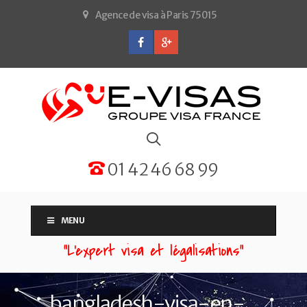
Agence de visa à Paris 75015
01 42 46 68 99
MENU
“L'expert visa et légalisations”
bangladesh-visa-en-