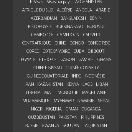
E-Visas
Visas par pays
AFGHANISTAN
AFRIQUE DU SUD
ALGÉRIE
ANGOLA
ARABIE
AZERBAÏDJAN
BANGLADESH
BÉNIN
BIÉLORUSSIE
BURKINA FASO
BURUNDI
CAMBODGE
CAMEROUN
CAP VERT
CENTRAFRIQUE
CHINE
CONGO
CONGO RDC
CORÉE
COTE D’IVOIRE
CUBA
DJIBOUTI
ÉGYPTE
ÉTHIOPIE
GABON
GAMBIE
GHANA
GUINÉE BISSAU
GUINÉE CONAKRY
GUINÉE ÉQUATORIALE
INDE
INDONÉSIE
IRAN
KAZAKHSTAN
KENYA
LAOS
LIBAN
LIBERIA
MALI
MONGOLIE
MAURITANIE
MOZAMBIQUE
MYANMAR
NAMIBIE
NÉPAL
NIGER
NIGERIA
OMAN
OUGANDA
OUZBÉKISTAN
PAKISTAN
PHILIPPINES
RUSSIE
RWANDA
SOUDAN
TADJIKISTAN