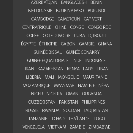
AZERBAÏDJAN
BANGLADESH
BÉNIN
BIÉLORUSSIE
BURKINA FASO
BURUNDI
CAMBODGE
CAMEROUN
CAP VERT
CENTRAFRIQUE
CHINE
CONGO
CONGO RDC
CORÉE
COTE D’IVOIRE
CUBA
DJIBOUTI
ÉGYPTE
ÉTHIOPIE
GABON
GAMBIE
GHANA
GUINÉE BISSAU
GUINÉE CONAKRY
GUINÉE ÉQUATORIALE
INDE
INDONÉSIE
IRAN
KAZAKHSTAN
KENYA
LAOS
LIBAN
LIBERIA
MALI
MONGOLIE
MAURITANIE
MOZAMBIQUE
MYANMAR
NAMIBIE
NÉPAL
NIGER
NIGERIA
OMAN
OUGANDA
OUZBÉKISTAN
PAKISTAN
PHILIPPINES
RUSSIE
RWANDA
SOUDAN
TADJIKISTAN
TANZANIE
TCHAD
THAÏLANDE
TOGO
VENEZUELA
VIETNAM
ZAMBIE
ZIMBABWE