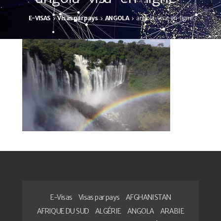
E-VISAS
Visas par pays
ANGOLA
angola-visa-en-ligne
E-Visas
Visas par pays
AFGHANISTAN
AFRIQUE DU SUD
ALGÉRIE
ANGOLA
ARABIE