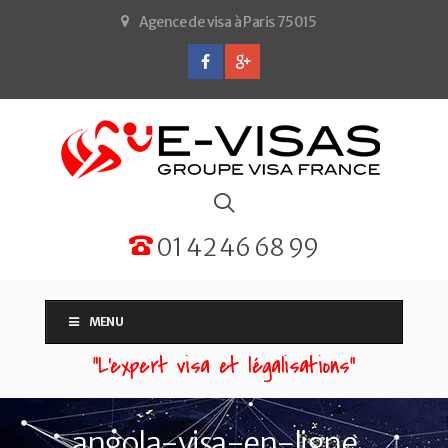
Agence de visa à Paris 75015
01 42 46 68 99
MENU
“L'expert visa et légalisations”
angola-visa-en-ligne