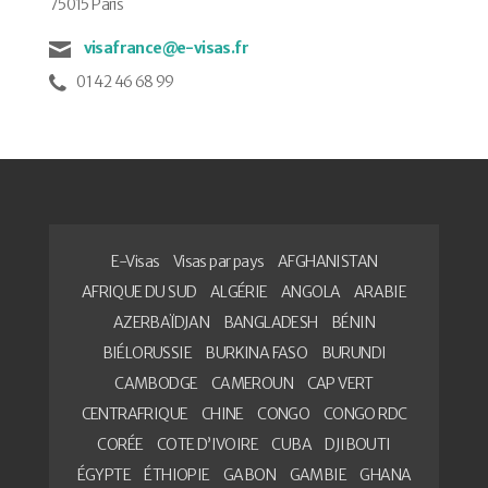
75015 Paris
visafrance@e-visas.fr
01 42 46 68 99
E-Visas
Visas par pays
AFGHANISTAN
AFRIQUE DU SUD
ALGÉRIE
ANGOLA
ARABIE
AZERBAÏDJAN
BANGLADESH
BÉNIN
BIÉLORUSSIE
BURKINA FASO
BURUNDI
CAMBODGE
CAMEROUN
CAP VERT
CENTRAFRIQUE
CHINE
CONGO
CONGO RDC
CORÉE
COTE D’IVOIRE
CUBA
DJIBOUTI
ÉGYPTE
ÉTHIOPIE
GABON
GAMBIE
GHANA