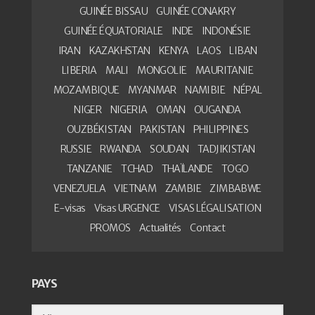
GUINÉE BISSAU
GUINÉE CONAKRY
GUINÉE ÉQUATORIALE
INDE
INDONÉSIE
IRAN
KAZAKHSTAN
KENYA
LAOS
LIBAN
LIBERIA
MALI
MONGOLIE
MAURITANIE
MOZAMBIQUE
MYANMAR
NAMIBIE
NÉPAL
NIGER
NIGERIA
OMAN
OUGANDA
OUZBÉKISTAN
PAKISTAN
PHILIPPINES
RUSSIE
RWANDA
SOUDAN
TADJIKISTAN
TANZANIE
TCHAD
THAÏLANDE
TOGO
VENEZUELA
VIETNAM
ZAMBIE
ZIMBABWE
E-visas
Visas URGENCE
VISAS LÉGALISATION
PROMOS
Actualités
Contact
PAYS