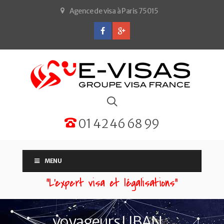
Agence de visa à Paris 75015
01 42 46 68 99
MENU
“L'expert visa et légalisations”
voyageurs LIBAN