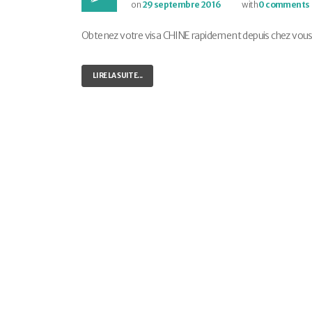
on
29 septembre 2016
with
0 comments
Obtenez votre visa CHINE rapidement depuis chez vous ! E
LIRE LA SUITE...