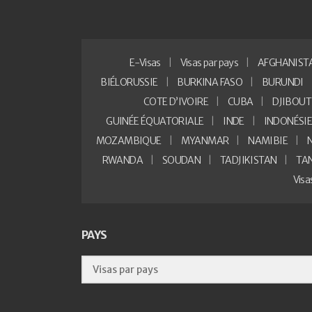
E-Visas
Visas par pays
AFGHANIST
BIÉLORUSSIE
BURKINA FASO
BURUNDI
COTE D’IVOIRE
CUBA
DJIBOUT
GUINÉE ÉQUATORIALE
INDE
INDONÉSI
MOZAMBIQUE
MYANMAR
NAMIBIE
RWANDA
SOUDAN
TADJIKISTAN
TA
Vis
PAYS