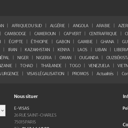
AN
AFRIQUE DU SUD
ALGÉRIE
ANGOLA
ARABIE
AZER
CAMBODGE
CAMEROUN
CAP VERT
CENTRAFRIQUE
C
I
ÉGYPTE
ÉTHIOPIE
GABON
GAMBIE
GHANA
GU
E
IRAN
KAZAKHSTAN
KENYA
LAOS
LIBAN
LIBERI
NÉPAL
NIGER
NIGERIA
OMAN
OUGANDA
OUZBÉKIST
NZANIE
TCHAD
THAÏLANDE
TOGO
VENEZUELA
VIET
as URGENCE
VISAS LÉGALISATION
PROMOS
Actualités
Con
Nous situer
In
E-VISAS
Po
26 RUE SAINT-CHARLES
75015 PARIS
Co