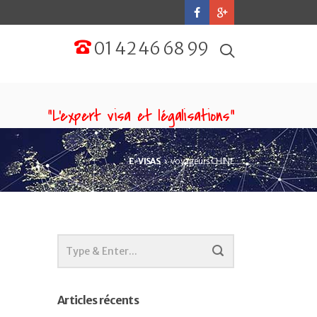
01 42 46 68 99
“L'expert visa et légalisations”
E-VISAS
voyageurs CHINE
Articles récents