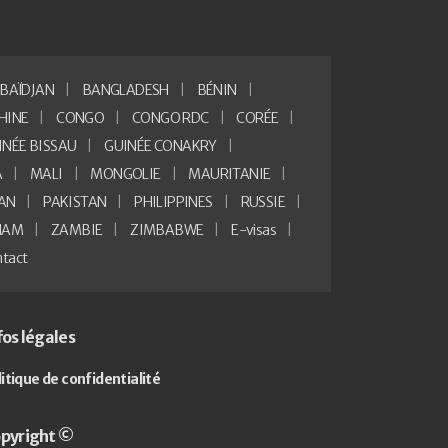
BAÏDJAN
BANGLADESH
BÉNIN
HINE
CONGO
CONGO RDC
CORÉE
INÉE BISSAU
GUINÉE CONAKRY
A
MALI
MONGOLIE
MAURITANIE
AN
PAKISTAN
PHILIPPINES
RUSSIE
NAM
ZAMBIE
ZIMBABWE
E-visas
tact
fos légales
litique de confidentialité
pyright ©