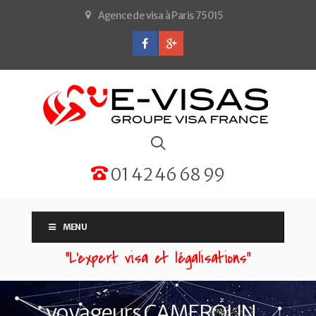
Agence de visa à Paris 75015
01 42 46 68 99
MENU
“L'expert visa et légalisations”
voyageurs CAMEROUN