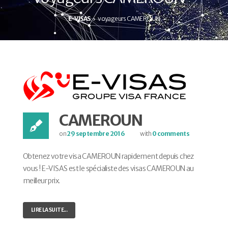
E-VISAS
voyageurs CAMEROUN
CAMEROUN
on
29 septembre 2016
with
0 comments
Obtenez votre visa CAMEROUN rapidement depuis chez
vous ! E-VISAS est le spécialiste des visas CAMEROUN au
meilleur prix.
LIRE LA SUITE...