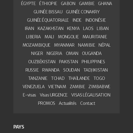
ÉGYPTE
ÉTHIOPIE
GABON
GAMBIE
GHANA
GUINÉE BISSAU
GUINÉE CONAKRY
GUINÉE ÉQUATORIALE
INDE
INDONÉSIE
IRAN
KAZAKHSTAN
KENYA
LAOS
LIBAN
LIBERIA
MALI
MONGOLIE
MAURITANIE
MOZAMBIQUE
MYANMAR
NAMIBIE
NÉPAL
NIGER
NIGERIA
OMAN
OUGANDA
OUZBÉKISTAN
PAKISTAN
PHILIPPINES
RUSSIE
RWANDA
SOUDAN
TADJIKISTAN
TANZANIE
TCHAD
THAÏLANDE
TOGO
VENEZUELA
VIETNAM
ZAMBIE
ZIMBABWE
E-visas
Visas URGENCE
VISAS LÉGALISATION
PROMOS
Actualités
Contact
PAYS