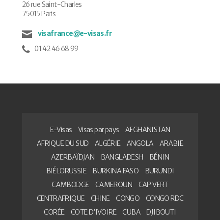
26 rue Saint-Charles
75015 Paris
visafrance@e-visas.fr
01 42 46 68 99
E-Visas
Visas par pays
AFGHANISTAN
AFRIQUE DU SUD
ALGÉRIE
ANGOLA
ARABIE
AZERBAÏDJAN
BANGLADESH
BÉNIN
BIÉLORUSSIE
BURKINA FASO
BURUNDI
CAMBODGE
CAMEROUN
CAP VERT
CENTRAFRIQUE
CHINE
CONGO
CONGO RDC
CORÉE
COTE D’IVOIRE
CUBA
DJIBOUTI