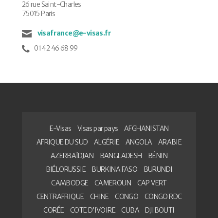
26 rue Saint-Charles
75015 Paris
visafrance@e-visas.fr
01 42 46 68 99
E-Visas
Visas par pays
AFGHANISTAN
AFRIQUE DU SUD
ALGÉRIE
ANGOLA
ARABIE
AZERBAÏDJAN
BANGLADESH
BÉNIN
BIÉLORUSSIE
BURKINA FASO
BURUNDI
CAMBODGE
CAMEROUN
CAP VERT
CENTRAFRIQUE
CHINE
CONGO
CONGO RDC
CORÉE
COTE D’IVOIRE
CUBA
DJIBOUTI