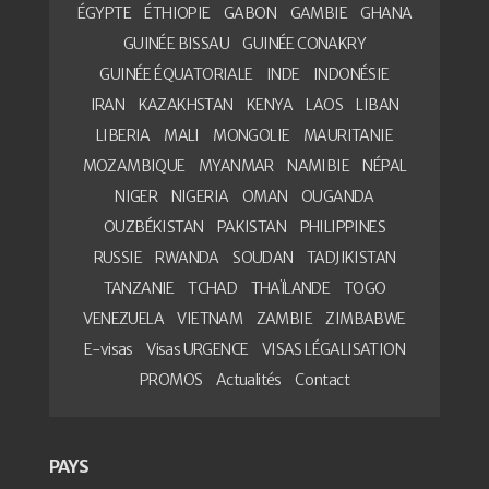
ÉGYPTE
ÉTHIOPIE
GABON
GAMBIE
GHANA
GUINÉE BISSAU
GUINÉE CONAKRY
GUINÉE ÉQUATORIALE
INDE
INDONÉSIE
IRAN
KAZAKHSTAN
KENYA
LAOS
LIBAN
LIBERIA
MALI
MONGOLIE
MAURITANIE
MOZAMBIQUE
MYANMAR
NAMIBIE
NÉPAL
NIGER
NIGERIA
OMAN
OUGANDA
OUZBÉKISTAN
PAKISTAN
PHILIPPINES
RUSSIE
RWANDA
SOUDAN
TADJIKISTAN
TANZANIE
TCHAD
THAÏLANDE
TOGO
VENEZUELA
VIETNAM
ZAMBIE
ZIMBABWE
E-visas
Visas URGENCE
VISAS LÉGALISATION
PROMOS
Actualités
Contact
PAYS