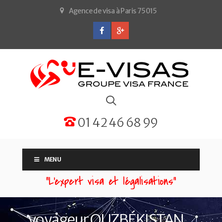
Agence de visa à Paris 75015
01 42 46 68 99
MENU
“L'expert visa et légalisations”
voyageur OUZBÉKISTAN