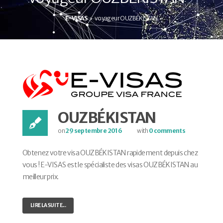
E-VISAS
voyageur OUZBÉKISTAN
OUZBÉKISTAN
on
29 septembre 2016
with
0 comments
Obtenez votre visa OUZBÉKISTAN rapidement depuis chez
vous ! E-VISAS est le spécialiste des visas OUZBÉKISTAN au
meilleur prix.
LIRE LA SUITE...