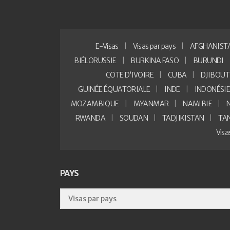
E-Visas
Visas par pays
AFGHANIST
BIÉLORUSSIE
BURKINA FASO
BURUNDI
COTE D’IVOIRE
CUBA
DJIBOUT
GUINÉE ÉQUATORIALE
INDE
INDONÉSI
MOZAMBIQUE
MYANMAR
NAMIBIE
RWANDA
SOUDAN
TADJIKISTAN
TA
Vis
PAYS