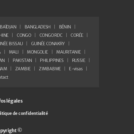
BAÏDJAN
BANGLADESH
BÉNIN
HINE
CONGO
CONGO RDC
CORÉE
INÉE BISSAU
GUINÉE CONAKRY
A
MALI
MONGOLIE
MAURITANIE
AN
PAKISTAN
PHILIPPINES
RUSSIE
NAM
ZAMBIE
ZIMBABWE
E-visas
tact
fos légales
litique de confidentialité
pyright ©