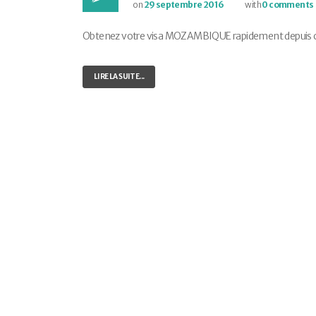
on
29 septembre 2016
with
0 comments
Obtenez votre visa MOZAMBIQUE rapidement depuis chez
LIRE LA SUITE...