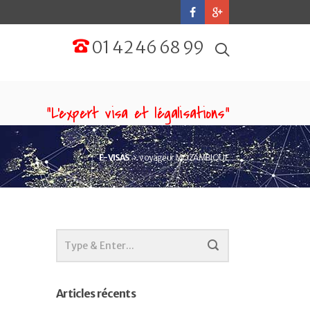
01 42 46 68 99
“L'expert visa et légalisations”
E-VISAS
voyageur MOZAMBIQUE
Articles récents