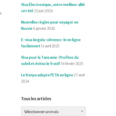
Visa Électronique, votre meilleur allié
cet été
23 juin 2026
x.
Nouvelles règles pour voyager en
Russie
6 janvier 2026
E-visa Angola : obtenez-le en ligne
facilement
13 avril 2025
Visa pour la Tanzanie : Profitez du
soleil et évitez le froid !
14 février 2025
Le Kenya adopte l’ETA en ligne
27 avril
2024
Tous les articles
Tous
les
Sélectionner un mois
articles