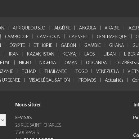
AN
AFRIQUE DU SUD
ALGÉRIE
ANGOLA
ARABIE
AZER
CAMBODGE
CAMEROUN
CAP VERT
CENTRAFRIQUE
C
I
ÉGYPTE
ÉTHIOPIE
GABON
GAMBIE
GHANA
GU
E
IRAN
KAZAKHSTAN
KENYA
LAOS
LIBAN
LIBERI
NÉPAL
NIGER
NIGERIA
OMAN
OUGANDA
OUZBÉKIST
NZANIE
TCHAD
THAÏLANDE
TOGO
VENEZUELA
VIET
as URGENCE
VISAS LÉGALISATION
PROMOS
Actualités
Con
Nous situer
In
E-VISAS
Po
26 RUE SAINT-CHARLES
75015 PARIS
Co