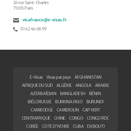
26 rue Saint-Charles
75015 Paris
visafrance@e-visas.fr
01 42 46 68 99
E-Visas
Visas par pays
AFGHANISTAN
AFRIQUE DU SUD
ALGÉRIE
ANGOLA
ARABIE
AZERBAÏDJAN
BANGLADESH
BÉNIN
BIÉLORUSSIE
BURKINA FASO
BURUNDI
CAMBODGE
CAMEROUN
CAP VERT
CENTRAFRIQUE
CHINE
CONGO
CONGO RDC
CORÉE
COTE D’IVOIRE
CUBA
DJIBOUTI