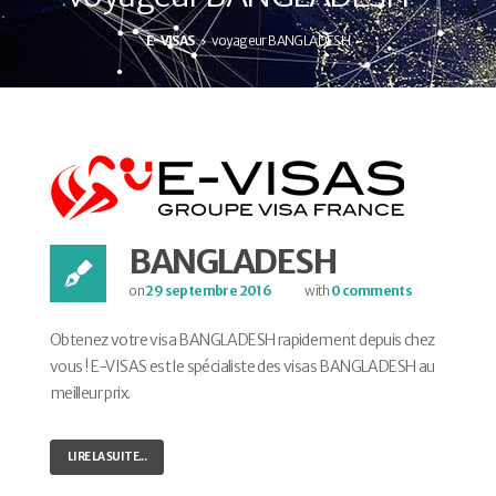
E-VISAS
voyageur BANGLADESH
BANGLADESH
on
29 septembre 2016
with
0 comments
Obtenez votre visa BANGLADESH rapidement depuis chez
vous ! E-VISAS est le spécialiste des visas BANGLADESH au
meilleur prix.
LIRE LA SUITE...