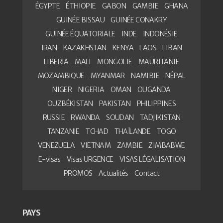
ÉGYPTE
ÉTHIOPIE
GABON
GAMBIE
GHANA
GUINÉE BISSAU
GUINÉE CONAKRY
GUINÉE ÉQUATORIALE
INDE
INDONÉSIE
IRAN
KAZAKHSTAN
KENYA
LAOS
LIBAN
LIBERIA
MALI
MONGOLIE
MAURITANIE
MOZAMBIQUE
MYANMAR
NAMIBIE
NÉPAL
NIGER
NIGERIA
OMAN
OUGANDA
OUZBÉKISTAN
PAKISTAN
PHILIPPINES
RUSSIE
RWANDA
SOUDAN
TADJIKISTAN
TANZANIE
TCHAD
THAÏLANDE
TOGO
VENEZUELA
VIETNAM
ZAMBIE
ZIMBABWE
E-visas
Visas URGENCE
VISAS LÉGALISATION
PROMOS
Actualités
Contact
PAYS