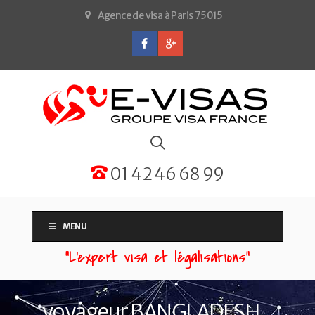
Agence de visa à Paris 75015
01 42 46 68 99
MENU
“L'expert visa et légalisations”
voyageur BANGLADESH