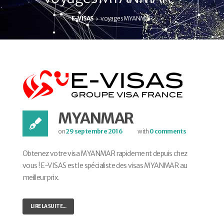
E-VISAS
voyages MYANMAR
MYANMAR
on
29 septembre 2016
with
0 comments
Obtenez votre visa MYANMAR rapidement depuis chez
vous ! E-VISAS est le spécialiste des visas MYANMAR au
meilleur prix.
LIRE LA SUITE...