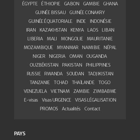
ÉGYPTE
ÉTHIOPIE
GABON
GAMBIE
GHANA
GUINÉE BISSAU
GUINÉE CONAKRY
GUINÉE ÉQUATORIALE
INDE
INDONÉSIE
IRAN
KAZAKHSTAN
KENYA
LAOS
LIBAN
LIBERIA
MALI
MONGOLIE
MAURITANIE
MOZAMBIQUE
MYANMAR
NAMIBIE
NÉPAL
NIGER
NIGERIA
OMAN
OUGANDA
OUZBÉKISTAN
PAKISTAN
PHILIPPINES
RUSSIE
RWANDA
SOUDAN
TADJIKISTAN
TANZANIE
TCHAD
THAÏLANDE
TOGO
VENEZUELA
VIETNAM
ZAMBIE
ZIMBABWE
E-visas
Visas URGENCE
VISAS LÉGALISATION
PROMOS
Actualités
Contact
PAYS