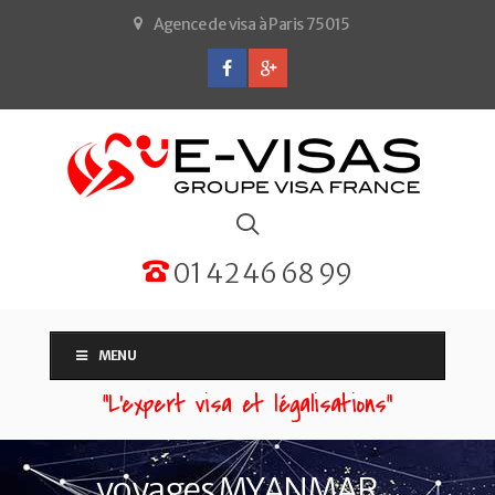
Agence de visa à Paris 75015
01 42 46 68 99
MENU
“L'expert visa et légalisations”
voyages MYANMAR