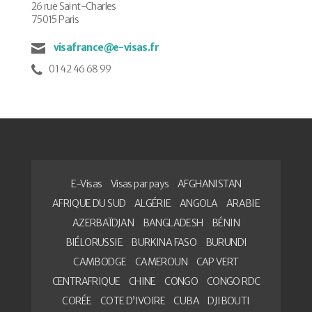
26 rue Saint-Charles
75015 Paris
visafrance@e-visas.fr
01 42 46 68 99
E-Visas
Visas par pays
AFGHANISTAN
AFRIQUE DU SUD
ALGÉRIE
ANGOLA
ARABIE
AZERBAÏDJAN
BANGLADESH
BÉNIN
BIÉLORUSSIE
BURKINA FASO
BURUNDI
CAMBODGE
CAMEROUN
CAP VERT
CENTRAFRIQUE
CHINE
CONGO
CONGO RDC
CORÉE
COTE D’IVOIRE
CUBA
DJIBOUTI