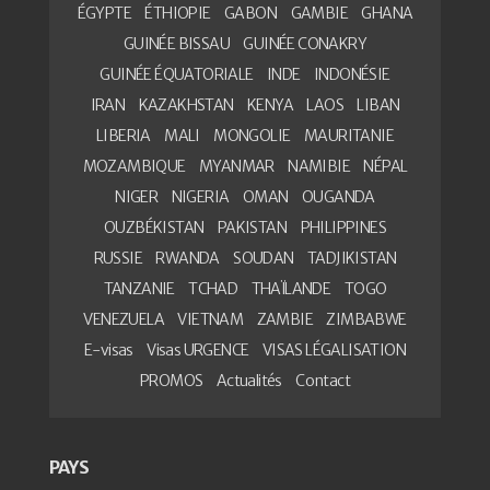
ÉGYPTE
ÉTHIOPIE
GABON
GAMBIE
GHANA
GUINÉE BISSAU
GUINÉE CONAKRY
GUINÉE ÉQUATORIALE
INDE
INDONÉSIE
IRAN
KAZAKHSTAN
KENYA
LAOS
LIBAN
LIBERIA
MALI
MONGOLIE
MAURITANIE
MOZAMBIQUE
MYANMAR
NAMIBIE
NÉPAL
NIGER
NIGERIA
OMAN
OUGANDA
OUZBÉKISTAN
PAKISTAN
PHILIPPINES
RUSSIE
RWANDA
SOUDAN
TADJIKISTAN
TANZANIE
TCHAD
THAÏLANDE
TOGO
VENEZUELA
VIETNAM
ZAMBIE
ZIMBABWE
E-visas
Visas URGENCE
VISAS LÉGALISATION
PROMOS
Actualités
Contact
PAYS