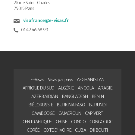
26 rue Saint-Charles
75015 Paris
visafrance@e-visas.fr
01 42 46 68 99
E-Visas
Visas par pays
AFGHANISTAN
AFRIQUE DU SUD
ALGÉRIE
ANGOLA
ARABIE
AZERBAÏDJAN
BANGLADESH
BÉNIN
BIÉLORUSSIE
BURKINA FASO
BURUNDI
CAMBODGE
CAMEROUN
CAP VERT
CENTRAFRIQUE
CHINE
CONGO
CONGO RDC
CORÉE
COTE D’IVOIRE
CUBA
DJIBOUTI