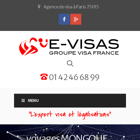
Agence de visa à Paris 75015
01 42 46 68 99
MENU
“L'expert visa et légalisations”
voyages MONGOLIE