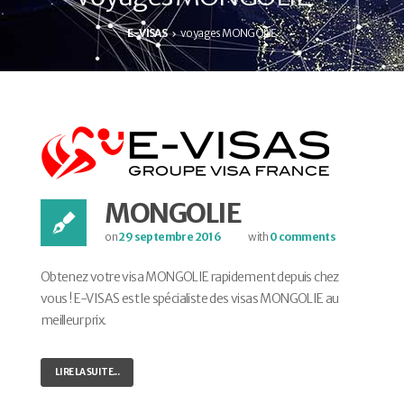
E-VISAS
voyages MONGOLIE
MONGOLIE
on
29 septembre 2016
with
0 comments
Obtenez votre visa MONGOLIE rapidement depuis chez
vous ! E-VISAS est le spécialiste des visas MONGOLIE au
meilleur prix.
LIRE LA SUITE...