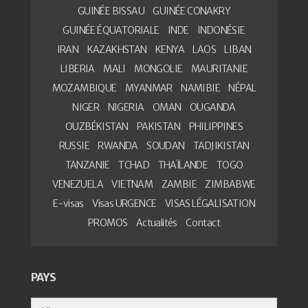
GUINÉE BISSAU
GUINÉE CONAKRY
GUINÉE ÉQUATORIALE
INDE
INDONÉSIE
IRAN
KAZAKHSTAN
KENYA
LAOS
LIBAN
LIBERIA
MALI
MONGOLIE
MAURITANIE
MOZAMBIQUE
MYANMAR
NAMIBIE
NÉPAL
NIGER
NIGERIA
OMAN
OUGANDA
OUZBÉKISTAN
PAKISTAN
PHILIPPINES
RUSSIE
RWANDA
SOUDAN
TADJIKISTAN
TANZANIE
TCHAD
THAÏLANDE
TOGO
VENEZUELA
VIETNAM
ZAMBIE
ZIMBABWE
E-visas
Visas URGENCE
VISAS LÉGALISATION
PROMOS
Actualités
Contact
PAYS