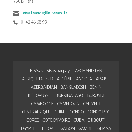
75015 Paris
visafrance@e-visas.fr
01 42 46 68 99
E-Visas
Visas par pays
AFGHANISTAN
AFRIQUE DU SUD
ALGÉRIE
ANGOLA
ARABIE
AZERBAÏDJAN
BANGLADESH
BÉNIN
BIÉLORUSSIE
BURKINA FASO
BURUNDI
CAMBODGE
CAMEROUN
CAP VERT
CENTRAFRIQUE
CHINE
CONGO
CONGO RDC
CORÉE
COTE D’IVOIRE
CUBA
DJIBOUTI
ÉGYPTE
ÉTHIOPIE
GABON
GAMBIE
GHANA