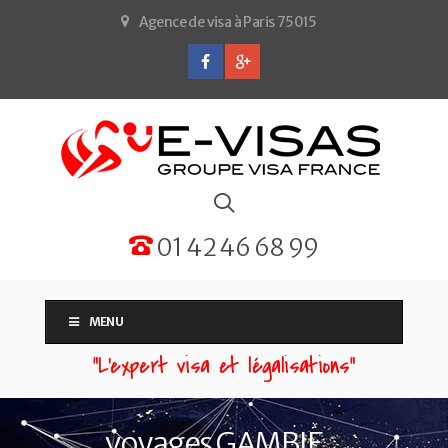
Agence de visa à Paris 75015
01 42 46 68 99
MENU
“L'expert visa et légalisations”
voyages GAMBIE