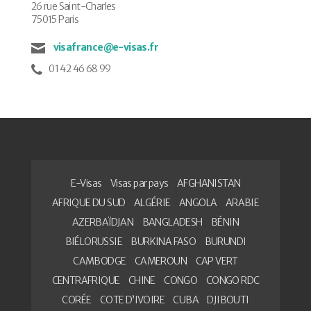
26 rue Saint-Charles
75015 Paris
visafrance@e-visas.fr
01 42 46 68 99
E-Visas
Visas par pays
AFGHANISTAN
AFRIQUE DU SUD
ALGÉRIE
ANGOLA
ARABIE
AZERBAÏDJAN
BANGLADESH
BÉNIN
BIÉLORUSSIE
BURKINA FASO
BURUNDI
CAMBODGE
CAMEROUN
CAP VERT
CENTRAFRIQUE
CHINE
CONGO
CONGO RDC
CORÉE
COTE D’IVOIRE
CUBA
DJIBOUTI