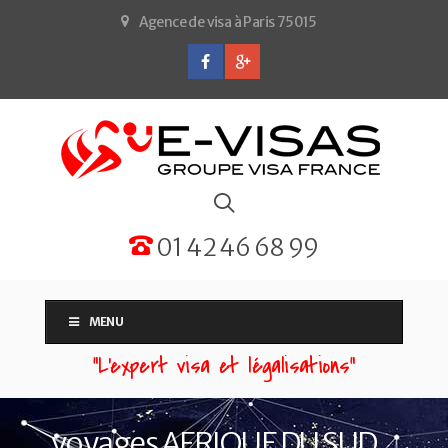
Agence de visa à Paris 75015
01 42 46 68 99
MENU
“L'expert visa et légalisations”
voyages AFRIQUE DU SUD