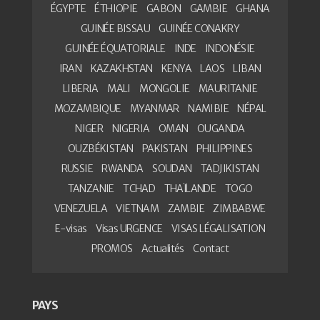
ÉGYPTE
ÉTHIOPIE
GABON
GAMBIE
GHANA
GUINÉE BISSAU
GUINÉE CONAKRY
GUINÉE ÉQUATORIALE
INDE
INDONÉSIE
IRAN
KAZAKHSTAN
KENYA
LAOS
LIBAN
LIBERIA
MALI
MONGOLIE
MAURITANIE
MOZAMBIQUE
MYANMAR
NAMIBIE
NÉPAL
NIGER
NIGERIA
OMAN
OUGANDA
OUZBÉKISTAN
PAKISTAN
PHILIPPINES
RUSSIE
RWANDA
SOUDAN
TADJIKISTAN
TANZANIE
TCHAD
THAÏLANDE
TOGO
VENEZUELA
VIETNAM
ZAMBIE
ZIMBABWE
E-visas
Visas URGENCE
VISAS LÉGALISATION
PROMOS
Actualités
Contact
PAYS