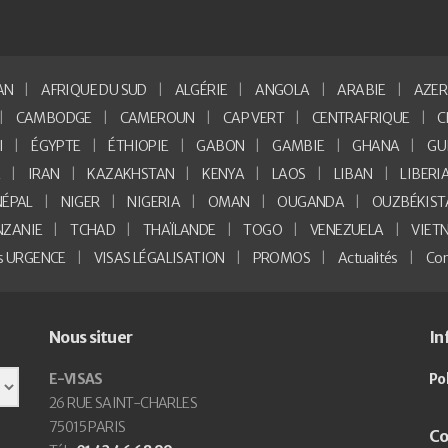
AN
AFRIQUE DU SUD
ALGÉRIE
ANGOLA
ARABIE
AZER
CAMBODGE
CAMEROUN
CAP VERT
CENTRAFRIQUE
C
I
ÉGYPTE
ÉTHIOPIE
GABON
GAMBIE
GHANA
GU
E
IRAN
KAZAKHSTAN
KENYA
LAOS
LIBAN
LIBERI
NÉPAL
NIGER
NIGERIA
OMAN
OUGANDA
OUZBÉKIST
NZANIE
TCHAD
THAÏLANDE
TOGO
VENEZUELA
VIET
as URGENCE
VISAS LÉGALISATION
PROMOS
Actualités
Con
Nous situer
In
E-VISAS
Po
26 RUE SAINT-CHARLES
75015 PARIS
Co