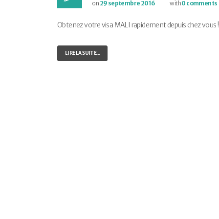
on
29 septembre 2016
with
0 comments
Obtenez votre visa MALI rapidement depuis chez vous ! E-
LIRE LA SUITE...