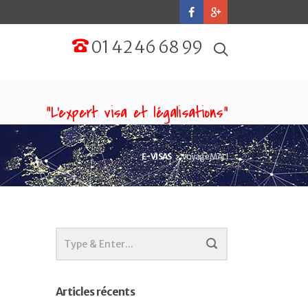
01 42 46 68 99
“L'expert visa et légalisations”
E-VISAS
voyage MALI
Articles récents