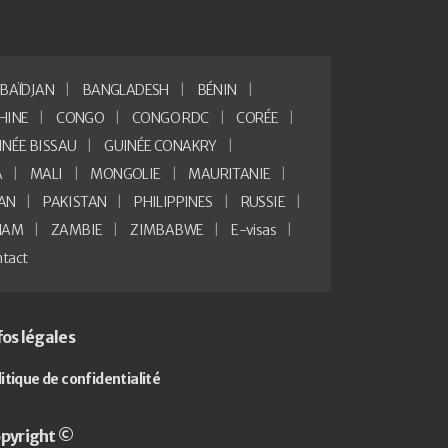
BAÏDJAN
BANGLADESH
BÉNIN
HINE
CONGO
CONGO RDC
CORÉE
INÉE BISSAU
GUINÉE CONAKRY
A
MALI
MONGOLIE
MAURITANIE
AN
PAKISTAN
PHILIPPINES
RUSSIE
NAM
ZAMBIE
ZIMBABWE
E-visas
tact
fos légales
litique de confidentialité
pyright ©