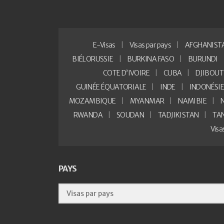
E-Visas
Visas par pays
AFGHANIST
BIÉLORUSSIE
BURKINA FASO
BURUNDI
COTE D’IVOIRE
CUBA
DJIBOUT
GUINÉE ÉQUATORIALE
INDE
INDONÉSI
MOZAMBIQUE
MYANMAR
NAMIBIE
RWANDA
SOUDAN
TADJIKISTAN
TA
Vis
PAYS