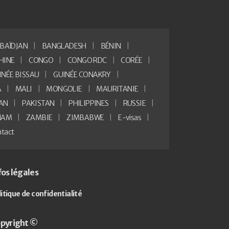
BAÏDJAN
BANGLADESH
BÉNIN
HINE
CONGO
CONGO RDC
CORÉE
INÉE BISSAU
GUINÉE CONAKRY
A
MALI
MONGOLIE
MAURITANIE
AN
PAKISTAN
PHILIPPINES
RUSSIE
NAM
ZAMBIE
ZIMBABWE
E-visas
tact
fos légales
litique de confidentialité
pyright ©