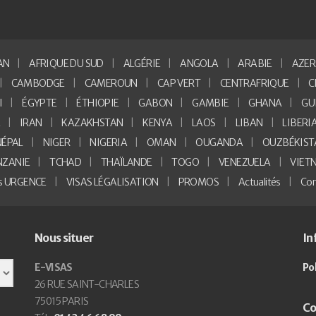
AN
AFRIQUE DU SUD
ALGÉRIE
ANGOLA
ARABIE
AZER
CAMBODGE
CAMEROUN
CAP VERT
CENTRAFRIQUE
C
I
ÉGYPTE
ÉTHIOPIE
GABON
GAMBIE
GHANA
GU
E
IRAN
KAZAKHSTAN
KENYA
LAOS
LIBAN
LIBERI
NÉPAL
NIGER
NIGERIA
OMAN
OUGANDA
OUZBÉKIST
NZANIE
TCHAD
THAÏLANDE
TOGO
VENEZUELA
VIET
as URGENCE
VISAS LÉGALISATION
PROMOS
Actualités
Con
Nous situer
In
E-VISAS
Po
26 RUE SAINT-CHARLES
75015 PARIS
Co