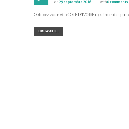
on
29 septembre 2016
with
0 comments
Obtenez votre visa COTE D'IVOIRE rapidement depuis chez
LIRE LA SUITE...