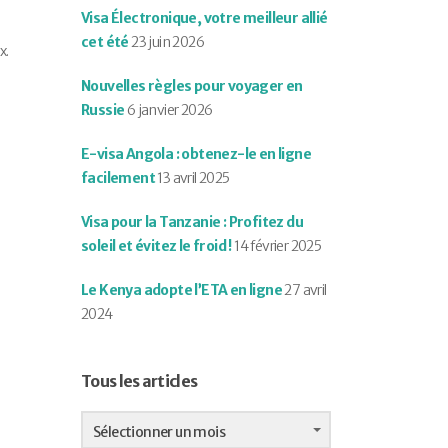
Visa Électronique, votre meilleur allié
cet été
23 juin 2026
x.
Nouvelles règles pour voyager en
Russie
6 janvier 2026
E-visa Angola : obtenez-le en ligne
facilement
13 avril 2025
Visa pour la Tanzanie : Profitez du
soleil et évitez le froid !
14 février 2025
Le Kenya adopte l’ETA en ligne
27 avril
2024
Tous les articles
Tous
les
Sélectionner un mois
articles