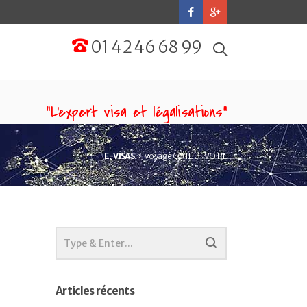
01 42 46 68 99
“L'expert visa et légalisations”
E-VISAS
voyage COTE D'IVOIRE
Articles récents