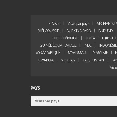
E-Visas
Visas par pays
AFGHANIST
BIÉLORUSSIE
BURKINA FASO
BURUNDI
COTE D’IVOIRE
CUBA
DJIBOUT
GUINÉE ÉQUATORIALE
INDE
INDONÉSI
MOZAMBIQUE
MYANMAR
NAMIBIE
RWANDA
SOUDAN
TADJIKISTAN
TA
Vis
PAYS