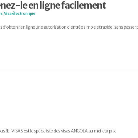
enez-le en ligne facilement
és
,
Visa électronique
 d’obtenir en ligne une autorisation d’entrée simple et rapide, sans passer 
! E-VISAS est le spécialiste des visas ANGOLA au meilleur prix.