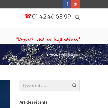
01 42 46 68 99
“L'expert visa et légalisations”
E-VISAS
voyage angola
Articles récents