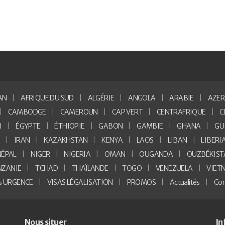
AN
AFRIQUE DU SUD
ALGÉRIE
ANGOLA
ARABIE
AZER
CAMBODGE
CAMEROUN
CAP VERT
CENTRAFRIQUE
C
I
ÉGYPTE
ÉTHIOPIE
GABON
GAMBIE
GHANA
GU
E
IRAN
KAZAKHSTAN
KENYA
LAOS
LIBAN
LIBERI
NÉPAL
NIGER
NIGERIA
OMAN
OUGANDA
OUZBÉKIST
NZANIE
TCHAD
THAÏLANDE
TOGO
VENEZUELA
VIET
as URGENCE
VISAS LÉGALISATION
PROMOS
Actualités
Con
Nous situer
In