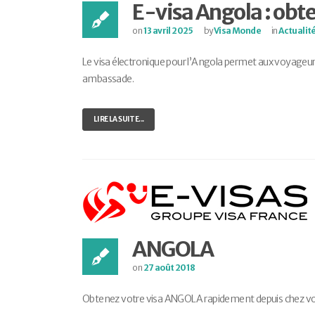
E-visa Angola : obt
on
13 avril 2025
by
Visa Monde
in
Actualit
Le visa électronique pour l’Angola permet aux voyageurs
ambassade.
LIRE LA SUITE...
ANGOLA
on
27 août 2018
Obtenez votre visa ANGOLA rapidement depuis chez vous 