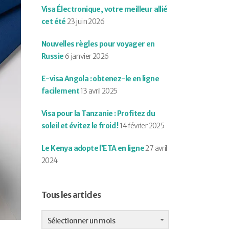
Visa Électronique, votre meilleur allié
cet été
23 juin 2026
Nouvelles règles pour voyager en
Russie
6 janvier 2026
E-visa Angola : obtenez-le en ligne
facilement
13 avril 2025
Visa pour la Tanzanie : Profitez du
soleil et évitez le froid !
14 février 2025
Le Kenya adopte l’ETA en ligne
27 avril
2024
Tous les articles
Tous
les
Sélectionner un mois
articles