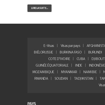
LIRE LA SUITE...
E-Visas
Visas par pays
AFGHANIST
BIÉLORUSSIE
BURKINA FASO
BURUNDI
COTE D’IVOIRE
CUBA
DJIBOUT
GUINÉE ÉQUATORIALE
INDE
INDONÉSI
MOZAMBIQUE
MYANMAR
NAMIBIE
RWANDA
SOUDAN
TADJIKISTAN
TA
Vis
PAYS