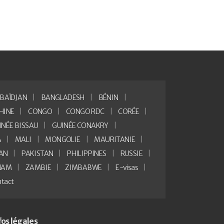
BAÏDJAN
BANGLADESH
BÉNIN
HINE
CONGO
CONGO RDC
CORÉE
INÉE BISSAU
GUINÉE CONAKRY
A
MALI
MONGOLIE
MAURITANIE
AN
PAKISTAN
PHILIPPINES
RUSSIE
NAM
ZAMBIE
ZIMBABWE
E-visas
tact
fos légales