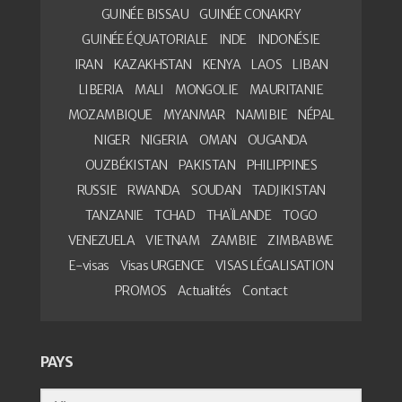
GUINÉE BISSAU
GUINÉE CONAKRY
GUINÉE ÉQUATORIALE
INDE
INDONÉSIE
IRAN
KAZAKHSTAN
KENYA
LAOS
LIBAN
LIBERIA
MALI
MONGOLIE
MAURITANIE
MOZAMBIQUE
MYANMAR
NAMIBIE
NÉPAL
NIGER
NIGERIA
OMAN
OUGANDA
OUZBÉKISTAN
PAKISTAN
PHILIPPINES
RUSSIE
RWANDA
SOUDAN
TADJIKISTAN
TANZANIE
TCHAD
THAÏLANDE
TOGO
VENEZUELA
VIETNAM
ZAMBIE
ZIMBABWE
E-visas
Visas URGENCE
VISAS LÉGALISATION
PROMOS
Actualités
Contact
PAYS