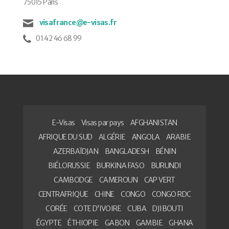
75015 Paris
visafrance@e-visas.fr
01 42 46 68 99
E-Visas
Visas par pays
AFGHANISTAN
AFRIQUE DU SUD
ALGÉRIE
ANGOLA
ARABIE
AZERBAÏDJAN
BANGLADESH
BÉNIN
BIÉLORUSSIE
BURKINA FASO
BURUNDI
CAMBODGE
CAMEROUN
CAP VERT
CENTRAFRIQUE
CHINE
CONGO
CONGO RDC
CORÉE
COTE D’IVOIRE
CUBA
DJIBOUTI
ÉGYPTE
ÉTHIOPIE
GABON
GAMBIE
GHANA