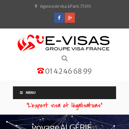
Agence de visa à Paris 75015
01 42 46 68 99
MENU
“L'expert visa et légalisations”
voyage ALGÉRIE