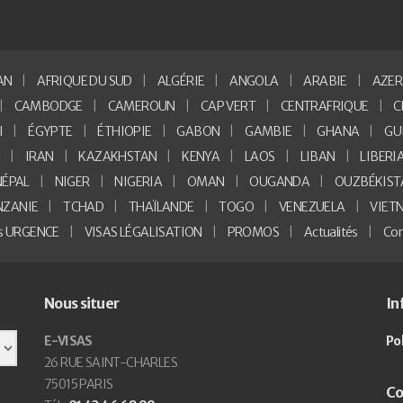
AN
AFRIQUE DU SUD
ALGÉRIE
ANGOLA
ARABIE
AZER
CAMBODGE
CAMEROUN
CAP VERT
CENTRAFRIQUE
C
I
ÉGYPTE
ÉTHIOPIE
GABON
GAMBIE
GHANA
GU
E
IRAN
KAZAKHSTAN
KENYA
LAOS
LIBAN
LIBERI
NÉPAL
NIGER
NIGERIA
OMAN
OUGANDA
OUZBÉKIST
NZANIE
TCHAD
THAÏLANDE
TOGO
VENEZUELA
VIET
as URGENCE
VISAS LÉGALISATION
PROMOS
Actualités
Con
Nous situer
In
E-VISAS
Po
26 RUE SAINT-CHARLES
75015 PARIS
Co