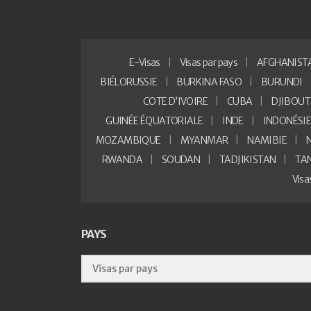
E-Visas
Visas par pays
AFGHANIST
BIÉLORUSSIE
BURKINA FASO
BURUNDI
COTE D’IVOIRE
CUBA
DJIBOUT
GUINÉE ÉQUATORIALE
INDE
INDONÉSI
MOZAMBIQUE
MYANMAR
NAMIBIE
RWANDA
SOUDAN
TADJIKISTAN
TA
Vis
PAYS