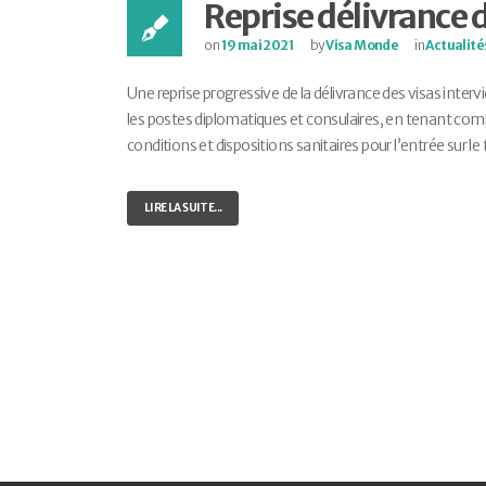
Reprise délivrance d
on
19 mai 2021
by
Visa Monde
in
Actualité
Une reprise progressive de la délivrance des visas inter
les postes diplomatiques et consulaires, en tenant comp
conditions et dispositions sanitaires pour l’entrée sur le t
LIRE LA SUITE...