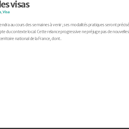
es visas
s
,
Visa
viendra au cours des semaines à venir ; ses modalités pratiques seront précis
te du contexte local. Cette relance progressive ne préjuge pas de nouvelle
erritoire national de la France, dont..