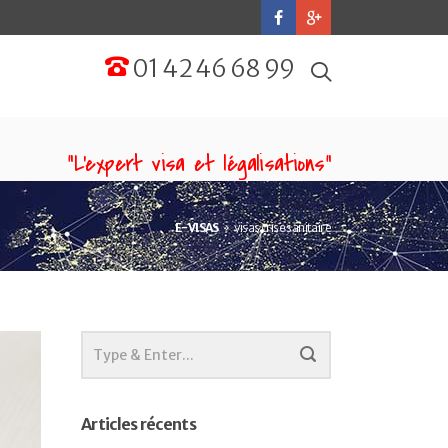
01 42 46 68 99
“L'expert visa et légalisations”
E-VISAS
visas crise sanitaire
Articles récents