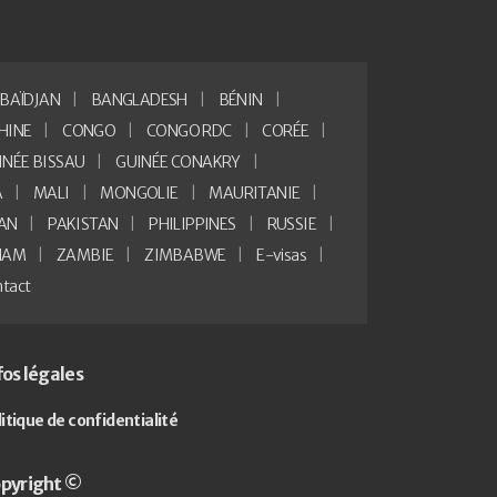
BAÏDJAN
BANGLADESH
BÉNIN
HINE
CONGO
CONGO RDC
CORÉE
INÉE BISSAU
GUINÉE CONAKRY
A
MALI
MONGOLIE
MAURITANIE
AN
PAKISTAN
PHILIPPINES
RUSSIE
NAM
ZAMBIE
ZIMBABWE
E-visas
tact
fos légales
litique de confidentialité
pyright ©