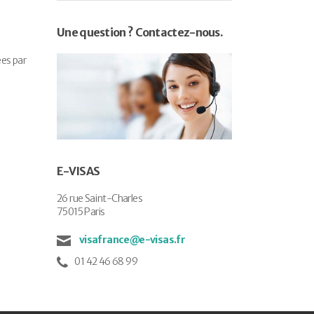
Une question ? Contactez-nous.
ées par
s
E-VISAS
26 rue Saint-Charles
75015 Paris
visafrance@e-visas.fr
01 42 46 68 99