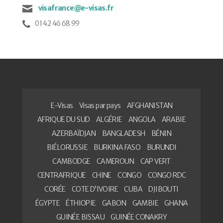
visafrance@e-visas.fr
01 42 46 68 99
E-Visas
Visas par pays
AFGHANISTAN
AFRIQUE DU SUD
ALGÉRIE
ANGOLA
ARABIE
AZERBAÏDJAN
BANGLADESH
BÉNIN
BIÉLORUSSIE
BURKINA FASO
BURUNDI
CAMBODGE
CAMEROUN
CAP VERT
CENTRAFRIQUE
CHINE
CONGO
CONGO RDC
CORÉE
COTE D’IVOIRE
CUBA
DJIBOUTI
ÉGYPTE
ÉTHIOPIE
GABON
GAMBIE
GHANA
GUINÉE BISSAU
GUINÉE CONAKRY