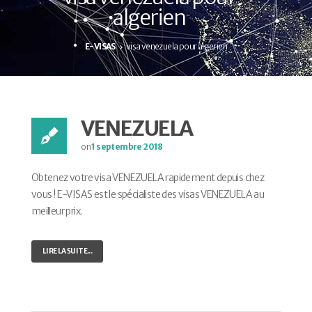
algerien
E-VISAS
visa venezuela pour algerien
VENEZUELA
on
1 septembre 2018
Obtenez votre visa VENEZUELA rapidement depuis chez
vous ! E-VISAS est le spécialiste des visas VENEZUELA au
meilleur prix.
LIRE LA SUITE...