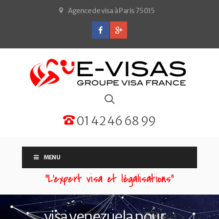
Agence de visa à Paris 75015
01 42 46 68 99
MENU
“L'expert visa et légalisations”
visa venezuela pour