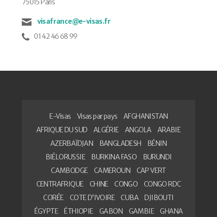
75015 Paris
visafrance@e-visas.fr
01 42 46 68 99
E-Visas
Visas par pays
AFGHANISTAN
AFRIQUE DU SUD
ALGÉRIE
ANGOLA
ARABIE
AZERBAÏDJAN
BANGLADESH
BÉNIN
BIÉLORUSSIE
BURKINA FASO
BURUNDI
CAMBODGE
CAMEROUN
CAP VERT
CENTRAFRIQUE
CHINE
CONGO
CONGO RDC
CORÉE
COTE D’IVOIRE
CUBA
DJIBOUTI
ÉGYPTE
ÉTHIOPIE
GABON
GAMBIE
GHANA