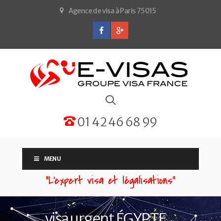
Agence de visa à Paris 75015
01 42 46 68 99
MENU
“L'expert visa et légalisations”
visa urgent ÉGYPTE