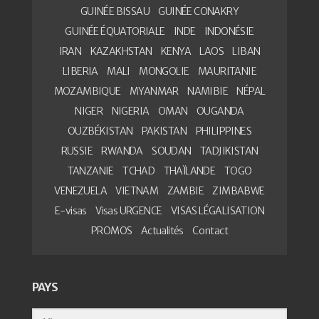
GUINÉE BISSAU
GUINÉE CONAKRY
GUINÉE ÉQUATORIALE
INDE
INDONÉSIE
IRAN
KAZAKHSTAN
KENYA
LAOS
LIBAN
LIBERIA
MALI
MONGOLIE
MAURITANIE
MOZAMBIQUE
MYANMAR
NAMIBIE
NÉPAL
NIGER
NIGERIA
OMAN
OUGANDA
OUZBÉKISTAN
PAKISTAN
PHILIPPINES
RUSSIE
RWANDA
SOUDAN
TADJIKISTAN
TANZANIE
TCHAD
THAÏLANDE
TOGO
VENEZUELA
VIETNAM
ZAMBIE
ZIMBABWE
E-visas
Visas URGENCE
VISAS LÉGALISATION
PROMOS
Actualités
Contact
PAYS