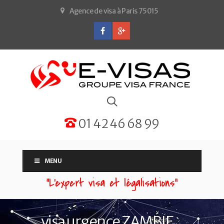
Agence de visa à Paris 75015
01 42 46 68 99
MENU
“L'expert visa et légalisations”
visa urgence ZAMBIE