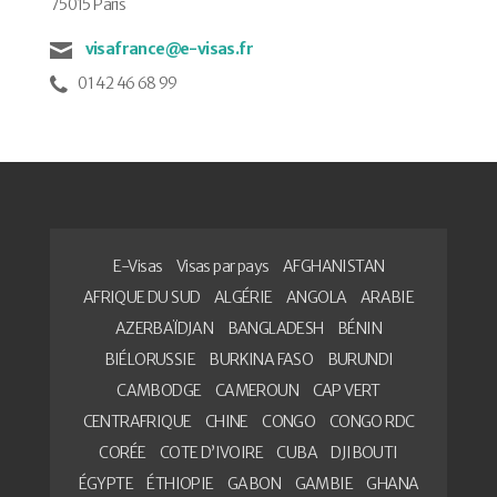
75015 Paris
visafrance@e-visas.fr
01 42 46 68 99
E-Visas
Visas par pays
AFGHANISTAN
AFRIQUE DU SUD
ALGÉRIE
ANGOLA
ARABIE
AZERBAÏDJAN
BANGLADESH
BÉNIN
BIÉLORUSSIE
BURKINA FASO
BURUNDI
CAMBODGE
CAMEROUN
CAP VERT
CENTRAFRIQUE
CHINE
CONGO
CONGO RDC
CORÉE
COTE D’IVOIRE
CUBA
DJIBOUTI
ÉGYPTE
ÉTHIOPIE
GABON
GAMBIE
GHANA