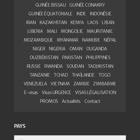
GUINÉE BISSAU
GUINÉE CONAKRY
GUINÉE ÉQUATORIALE
INDE
INDONÉSIE
IRAN
KAZAKHSTAN
KENYA
LAOS
LIBAN
LIBERIA
MALI
MONGOLIE
MAURITANIE
MOZAMBIQUE
MYANMAR
NAMIBIE
NÉPAL
NIGER
NIGERIA
OMAN
OUGANDA
OUZBÉKISTAN
PAKISTAN
PHILIPPINES
RUSSIE
RWANDA
SOUDAN
TADJIKISTAN
TANZANIE
TCHAD
THAÏLANDE
TOGO
VENEZUELA
VIETNAM
ZAMBIE
ZIMBABWE
E-visas
Visas URGENCE
VISAS LÉGALISATION
PROMOS
Actualités
Contact
PAYS