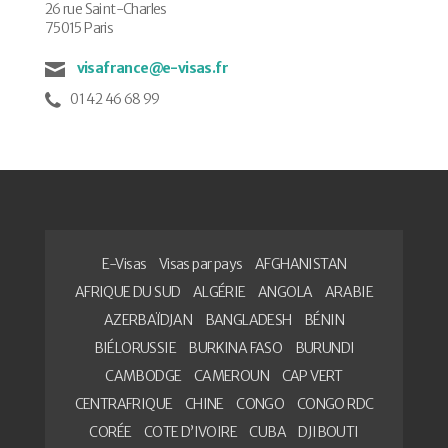
26 rue Saint-Charles
75015 Paris
visafrance@e-visas.fr
01 42 46 68 99
E-Visas
Visas par pays
AFGHANISTAN
AFRIQUE DU SUD
ALGÉRIE
ANGOLA
ARABIE
AZERBAÏDJAN
BANGLADESH
BÉNIN
BIÉLORUSSIE
BURKINA FASO
BURUNDI
CAMBODGE
CAMEROUN
CAP VERT
CENTRAFRIQUE
CHINE
CONGO
CONGO RDC
CORÉE
COTE D’IVOIRE
CUBA
DJIBOUTI