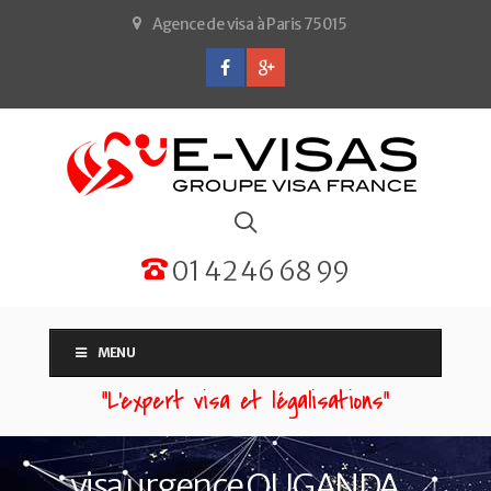
Agence de visa à Paris 75015
01 42 46 68 99
MENU
“L'expert visa et légalisations”
visa urgence OUGANDA