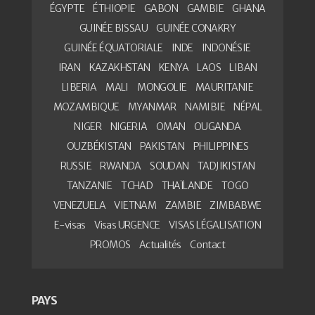
ÉGYPTE
ÉTHIOPIE
GABON
GAMBIE
GHANA
GUINÉE BISSAU
GUINÉE CONAKRY
GUINÉE ÉQUATORIALE
INDE
INDONÉSIE
IRAN
KAZAKHSTAN
KENYA
LAOS
LIBAN
LIBERIA
MALI
MONGOLIE
MAURITANIE
MOZAMBIQUE
MYANMAR
NAMIBIE
NÉPAL
NIGER
NIGERIA
OMAN
OUGANDA
OUZBÉKISTAN
PAKISTAN
PHILIPPINES
RUSSIE
RWANDA
SOUDAN
TADJIKISTAN
TANZANIE
TCHAD
THAÏLANDE
TOGO
VENEZUELA
VIETNAM
ZAMBIE
ZIMBABWE
E-visas
Visas URGENCE
VISAS LÉGALISATION
PROMOS
Actualités
Contact
PAYS