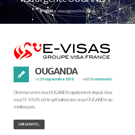
E-VISAS
visa urgence OUGANDA
OUGANDA
on
29 septembre 2016
with
0 comments
Obtenez votre visa OUGANDA rapidement depuis chez
vous ! E-VISAS est le spécialiste des visas OUGANDA au
meilleur prix.
LIRE LA SUITE...