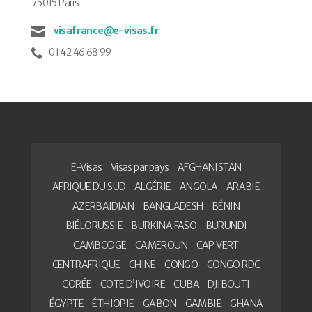
75015 Paris
visafrance@e-visas.fr
01 42 46 68 99
E-Visas
Visas par pays
AFGHANISTAN
AFRIQUE DU SUD
ALGÉRIE
ANGOLA
ARABIE
AZERBAÏDJAN
BANGLADESH
BÉNIN
BIÉLORUSSIE
BURKINA FASO
BURUNDI
CAMBODGE
CAMEROUN
CAP VERT
CENTRAFRIQUE
CHINE
CONGO
CONGO RDC
CORÉE
COTE D’IVOIRE
CUBA
DJIBOUTI
ÉGYPTE
ÉTHIOPIE
GABON
GAMBIE
GHANA