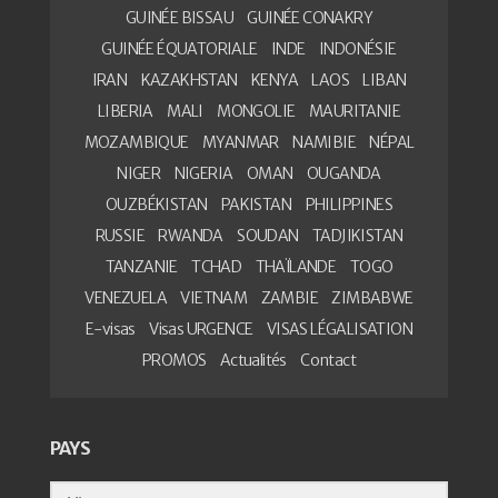
GUINÉE BISSAU
GUINÉE CONAKRY
GUINÉE ÉQUATORIALE
INDE
INDONÉSIE
IRAN
KAZAKHSTAN
KENYA
LAOS
LIBAN
LIBERIA
MALI
MONGOLIE
MAURITANIE
MOZAMBIQUE
MYANMAR
NAMIBIE
NÉPAL
NIGER
NIGERIA
OMAN
OUGANDA
OUZBÉKISTAN
PAKISTAN
PHILIPPINES
RUSSIE
RWANDA
SOUDAN
TADJIKISTAN
TANZANIE
TCHAD
THAÏLANDE
TOGO
VENEZUELA
VIETNAM
ZAMBIE
ZIMBABWE
E-visas
Visas URGENCE
VISAS LÉGALISATION
PROMOS
Actualités
Contact
PAYS