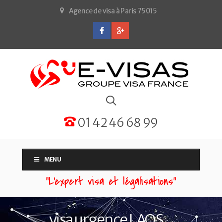
Agence de visa à Paris 75015
01 42 46 68 99
MENU
“L'expert visa et légalisations”
visa urgence LAOS