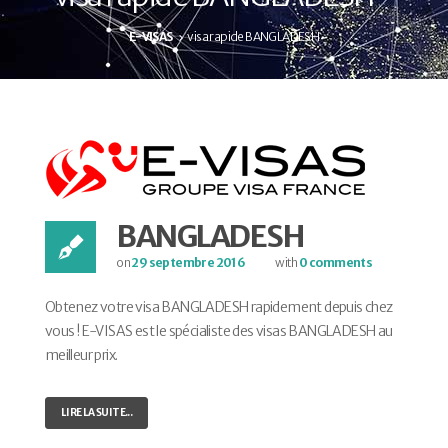
E-VISAS
visa rapide BANGLADESH
BANGLADESH
on
29 septembre 2016
with
0 comments
Obtenez votre visa BANGLADESH rapidement depuis chez
vous ! E-VISAS est le spécialiste des visas BANGLADESH au
meilleur prix.
LIRE LA SUITE...