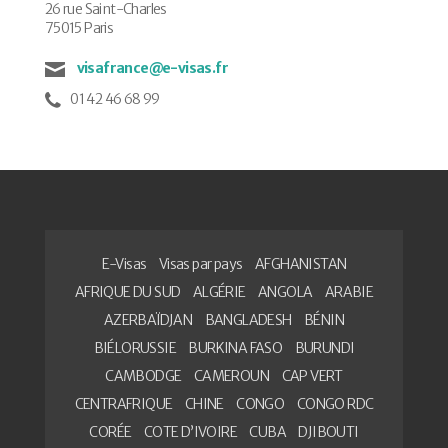
26 rue Saint-Charles
75015 Paris
visafrance@e-visas.fr
01 42 46 68 99
E-Visas
Visas par pays
AFGHANISTAN
AFRIQUE DU SUD
ALGÉRIE
ANGOLA
ARABIE
AZERBAÏDJAN
BANGLADESH
BÉNIN
BIÉLORUSSIE
BURKINA FASO
BURUNDI
CAMBODGE
CAMEROUN
CAP VERT
CENTRAFRIQUE
CHINE
CONGO
CONGO RDC
CORÉE
COTE D’IVOIRE
CUBA
DJIBOUTI