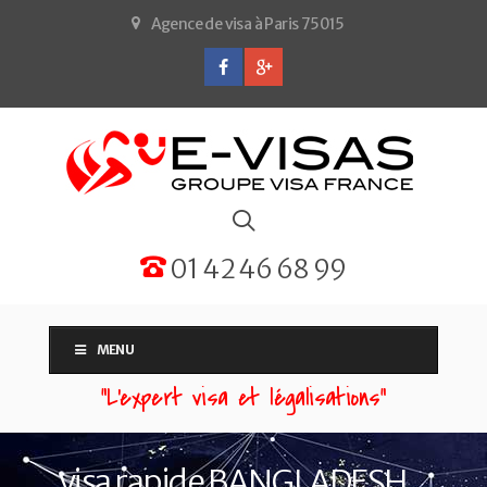
Agence de visa à Paris 75015
01 42 46 68 99
MENU
“L'expert visa et légalisations”
visa rapide BANGLADESH