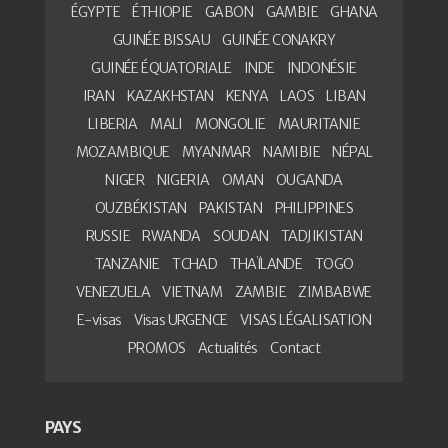
ÉGYPTE
ÉTHIOPIE
GABON
GAMBIE
GHANA
GUINÉE BISSAU
GUINÉE CONAKRY
GUINÉE ÉQUATORIALE
INDE
INDONÉSIE
IRAN
KAZAKHSTAN
KENYA
LAOS
LIBAN
LIBERIA
MALI
MONGOLIE
MAURITANIE
MOZAMBIQUE
MYANMAR
NAMIBIE
NÉPAL
NIGER
NIGERIA
OMAN
OUGANDA
OUZBÉKISTAN
PAKISTAN
PHILIPPINES
RUSSIE
RWANDA
SOUDAN
TADJIKISTAN
TANZANIE
TCHAD
THAÏLANDE
TOGO
VENEZUELA
VIETNAM
ZAMBIE
ZIMBABWE
E-visas
Visas URGENCE
VISAS LÉGALISATION
PROMOS
Actualités
Contact
PAYS