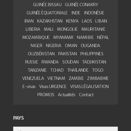
GUINÉE BISSAU
GUINÉE CONAKRY
GUINÉE ÉQUATORIALE
INDE
INDONÉSIE
IRAN
KAZAKHSTAN
KENYA
LAOS
LIBAN
LIBERIA
MALI
MONGOLIE
MAURITANIE
MOZAMBIQUE
MYANMAR
NAMIBIE
NÉPAL
NIGER
NIGERIA
OMAN
OUGANDA
OUZBÉKISTAN
PAKISTAN
PHILIPPINES
RUSSIE
RWANDA
SOUDAN
TADJIKISTAN
TANZANIE
TCHAD
THAÏLANDE
TOGO
VENEZUELA
VIETNAM
ZAMBIE
ZIMBABWE
E-visas
Visas URGENCE
VISAS LÉGALISATION
PROMOS
Actualités
Contact
PAYS