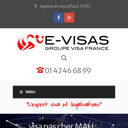
Agence de visa à Paris 75015
01 42 46 68 99
MENU
“L'expert visa et légalisations”
visa pas cher MALI