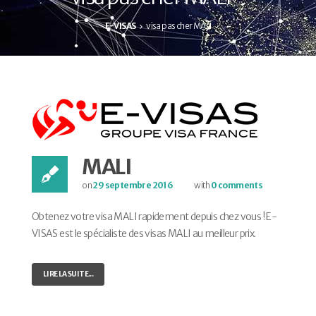
E-VISAS
visa pas cher MALI
MALI
on
29 septembre 2016
with
0 comments
Obtenez votre visa MALI rapidement depuis chez vous ! E-
VISAS est le spécialiste des visas MALI au meilleur prix.
LIRE LA SUITE...