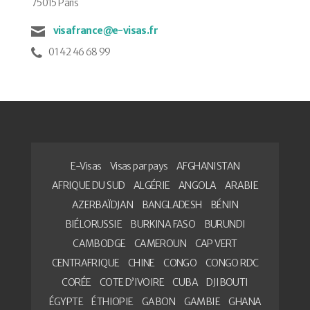
75015 Paris
visafrance@e-visas.fr
01 42 46 68 99
E-Visas
Visas par pays
AFGHANISTAN
AFRIQUE DU SUD
ALGÉRIE
ANGOLA
ARABIE
AZERBAÏDJAN
BANGLADESH
BÉNIN
BIÉLORUSSIE
BURKINA FASO
BURUNDI
CAMBODGE
CAMEROUN
CAP VERT
CENTRAFRIQUE
CHINE
CONGO
CONGO RDC
CORÉE
COTE D’IVOIRE
CUBA
DJIBOUTI
ÉGYPTE
ÉTHIOPIE
GABON
GAMBIE
GHANA