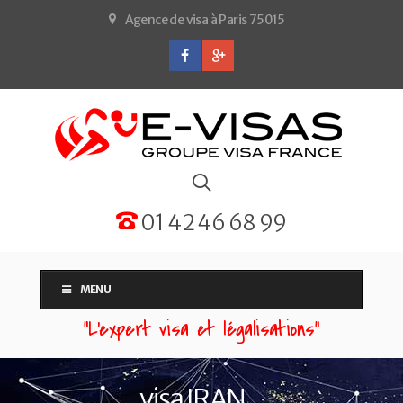
Agence de visa à Paris 75015
01 42 46 68 99
MENU
“L'expert visa et légalisations”
visa IRAN