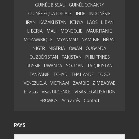
GUINÉE BISSAU
GUINÉE CONAKRY
GUINÉE ÉQUATORIALE
INDE
INDONÉSIE
IRAN
KAZAKHSTAN
KENYA
LAOS
LIBAN
LIBERIA
MALI
MONGOLIE
MAURITANIE
MOZAMBIQUE
MYANMAR
NAMIBIE
NÉPAL
NIGER
NIGERIA
OMAN
OUGANDA
OUZBÉKISTAN
PAKISTAN
PHILIPPINES
RUSSIE
RWANDA
SOUDAN
TADJIKISTAN
TANZANIE
TCHAD
THAÏLANDE
TOGO
VENEZUELA
VIETNAM
ZAMBIE
ZIMBABWE
E-visas
Visas URGENCE
VISAS LÉGALISATION
PROMOS
Actualités
Contact
PAYS