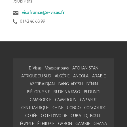
75015 Paris
visafrance@e-visas.fr
01 42 46 68 99
E-Visas
Visas par pays
AFGHANISTAN
AFRIQUE DU SUD
ALGÉRIE
ANGOLA
ARABIE
AZERBAÏDJAN
BANGLADESH
BÉNIN
BIÉLORUSSIE
BURKINA FASO
BURUNDI
CAMBODGE
CAMEROUN
CAP VERT
CENTRAFRIQUE
CHINE
CONGO
CONGO RDC
CORÉE
COTE D’IVOIRE
CUBA
DJIBOUTI
ÉGYPTE
ÉTHIOPIE
GABON
GAMBIE
GHANA