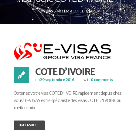
E-VISAS
visa facile COTE D'IVOIRE
COTE D’IVOIRE
on
29 septembre 2016
with
0 comments
Obtenez votre visa COTE D'IVOIRE rapidement depuis chez
vous ! E-VISAS est le spécialiste des visas COTE D'IVOIRE au
meilleur prix.
LIRE LA SUITE...