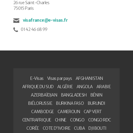
26 rue Saint-Charles
75015 Paris
visafrance@e-visas.fr
01 42 46 68 99
E-Visas
Visas par pays
AFGHANISTAN
AFRIQUE DU SUD
ALGÉRIE
ANGOLA
ARABIE
AZERBAÏDJAN
BANGLADESH
BÉNIN
BIÉLORUSSIE
BURKINA FASO
BURUNDI
CAMBODGE
CAMEROUN
CAP VERT
CENTRAFRIQUE
CHINE
CONGO
CONGO RDC
CORÉE
COTE D’IVOIRE
CUBA
DJIBOUTI