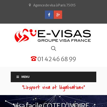
Agence de visa à Paris 75015
01 42 46 68 99
MENU
“L'expert visa et légalisations”
visa facile COTE D'IVOIRE