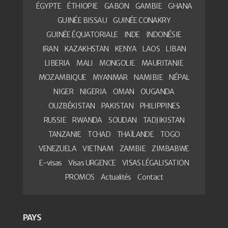
ÉGYPTE
ÉTHIOPIE
GABON
GAMBIE
GHANA
GUINÉE BISSAU
GUINÉE CONAKRY
GUINÉE ÉQUATORIALE
INDE
INDONÉSIE
IRAN
KAZAKHSTAN
KENYA
LAOS
LIBAN
LIBERIA
MALI
MONGOLIE
MAURITANIE
MOZAMBIQUE
MYANMAR
NAMIBIE
NÉPAL
NIGER
NIGERIA
OMAN
OUGANDA
OUZBÉKISTAN
PAKISTAN
PHILIPPINES
RUSSIE
RWANDA
SOUDAN
TADJIKISTAN
TANZANIE
TCHAD
THAÏLANDE
TOGO
VENEZUELA
VIETNAM
ZAMBIE
ZIMBABWE
E-visas
Visas URGENCE
VISAS LÉGALISATION
PROMOS
Actualités
Contact
PAYS