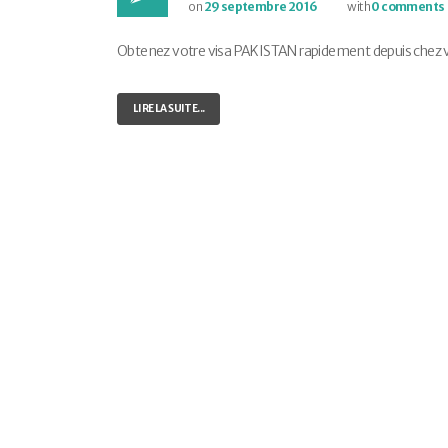
on
29 septembre 2016
with
0 comments
Obtenez votre visa PAKISTAN rapidement depuis chez vous
LIRE LA SUITE...