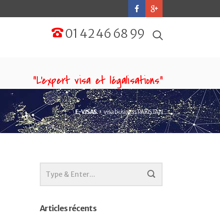
01 42 46 68 99
“L'expert visa et légalisations”
E-VISAS
visa business PAKISTAN
Articles récents