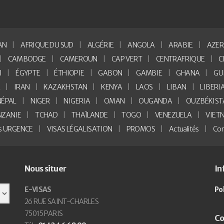
AN
AFRIQUE DU SUD
ALGÉRIE
ANGOLA
ARABIE
AZER
CAMBODGE
CAMEROUN
CAP VERT
CENTRAFRIQUE
C
I
ÉGYPTE
ÉTHIOPIE
GABON
GAMBIE
GHANA
GU
E
IRAN
KAZAKHSTAN
KENYA
LAOS
LIBAN
LIBERI
NÉPAL
NIGER
NIGERIA
OMAN
OUGANDA
OUZBÉKIST
NZANIE
TCHAD
THAÏLANDE
TOGO
VENEZUELA
VIET
as URGENCE
VISAS LÉGALISATION
PROMOS
Actualités
Con
Nous situer
In
E-VISAS
Po
26 RUE SAINT-CHARLES
75015 PARIS
Co