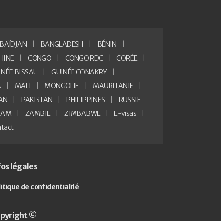
BAÏDJAN
BANGLADESH
BÉNIN
HINE
CONGO
CONGO RDC
CORÉE
INÉE BISSAU
GUINÉE CONAKRY
A
MALI
MONGOLIE
MAURITANIE
AN
PAKISTAN
PHILIPPINES
RUSSIE
NAM
ZAMBIE
ZIMBABWE
E-visas
tact
fos légales
litique de confidentialité
pyright ©