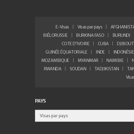
E-Visas
Visas par pays
AFGHANIST
BIÉLORUSSIE
BURKINA FASO
BURUNDI
COTE D’IVOIRE
CUBA
DJIBOUT
GUINÉE ÉQUATORIALE
INDE
INDONÉSI
MOZAMBIQUE
MYANMAR
NAMIBIE
RWANDA
SOUDAN
TADJIKISTAN
TA
Vis
PAYS