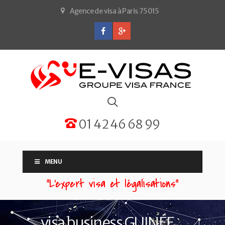
Agence de visa à Paris 75015
01 42 46 68 99
MENU
“L'expert visa et légalisations”
visa business GUINÉE