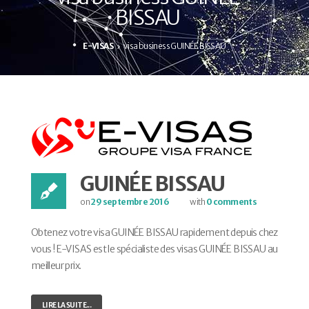
BISSAU
E-VISAS
visa business GUINÉE BISSAU
GUINÉE BISSAU
on
29 septembre 2016
with
0 comments
Obtenez votre visa GUINÉE BISSAU rapidement depuis chez
vous ! E-VISAS est le spécialiste des visas GUINÉE BISSAU au
meilleur prix.
LIRE LA SUITE...