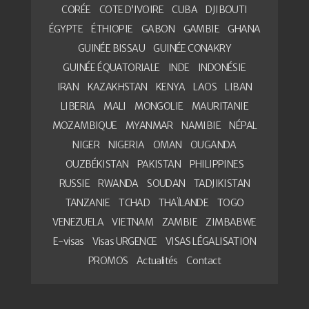
CORÉE
COTE D’IVOIRE
CUBA
DJIBOUTI
ÉGYPTE
ÉTHIOPIE
GABON
GAMBIE
GHANA
GUINÉE BISSAU
GUINÉE CONAKRY
GUINÉE ÉQUATORIALE
INDE
INDONÉSIE
IRAN
KAZAKHSTAN
KENYA
LAOS
LIBAN
LIBERIA
MALI
MONGOLIE
MAURITANIE
MOZAMBIQUE
MYANMAR
NAMIBIE
NÉPAL
NIGER
NIGERIA
OMAN
OUGANDA
OUZBÉKISTAN
PAKISTAN
PHILIPPINES
RUSSIE
RWANDA
SOUDAN
TADJIKISTAN
TANZANIE
TCHAD
THAÏLANDE
TOGO
VENEZUELA
VIETNAM
ZAMBIE
ZIMBABWE
E-visas
Visas URGENCE
VISAS LÉGALISATION
PROMOS
Actualités
Contact