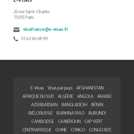
26 rue Saint-Charles
75015 Paris
visafrance@e-visas.fr
01 42 46 68 99
E-Visas
Visas par pays
AFGHANISTAN
AFRIQUE DU SUD
ALGÉRIE
ANGOLA
ARABIE
AZERBAÏDJAN
BANGLADESH
BÉNIN
BIÉLORUSSIE
BURKINA FASO
BURUNDI
CAMBODGE
CAMEROUN
CAP VERT
CENTRAFRIQUE
CHINE
CONGO
CONGO RDC