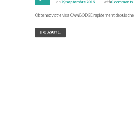
on
29 septembre 2016
with
0 comments
Obtenez votre visa CAMBODGE rapidement depuis chez vo
LIRE LA SUITE...