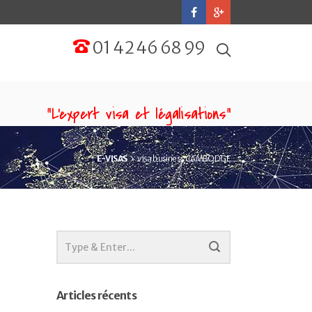
01 42 46 68 99
“L'expert visa et légalisations”
E-VISAS
visa business CAMBODGE
Articles récents