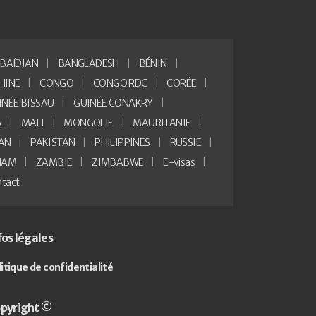
BAÏDJAN
BANGLADESH
BÉNIN
HINE
CONGO
CONGO RDC
CORÉE
INÉE BISSAU
GUINÉE CONAKRY
A
MALI
MONGOLIE
MAURITANIE
AN
PAKISTAN
PHILIPPINES
RUSSIE
NAM
ZAMBIE
ZIMBABWE
E-visas
tact
fos légales
litique de confidentialité
pyright ©