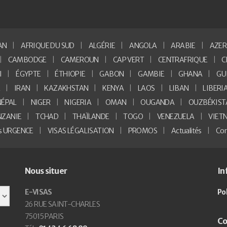
AN
AFRIQUE DU SUD
ALGÉRIE
ANGOLA
ARABIE
AZER
CAMBODGE
CAMEROUN
CAP VERT
CENTRAFRIQUE
C
I
ÉGYPTE
ÉTHIOPIE
GABON
GAMBIE
GHANA
GU
E
IRAN
KAZAKHSTAN
KENYA
LAOS
LIBAN
LIBERI
NÉPAL
NIGER
NIGERIA
OMAN
OUGANDA
OUZBÉKIST
NZANIE
TCHAD
THAÏLANDE
TOGO
VENEZUELA
VIET
as URGENCE
VISAS LÉGALISATION
PROMOS
Actualités
Con
Nous situer
In
E-VISAS
Po
26 RUE SAINT-CHARLES
75015 PARIS
Co