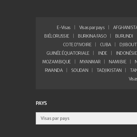
E-Visas
Visas par pays
AFGHANIST
BIÉLORUSSIE
BURKINA FASO
BURUNDI
COTE D’IVOIRE
CUBA
DJIBOUT
GUINÉE ÉQUATORIALE
INDE
INDONÉSI
MOZAMBIQUE
MYANMAR
NAMIBIE
RWANDA
SOUDAN
TADJIKISTAN
TA
Vis
PAYS