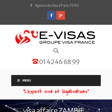
Agence de visa à Paris 75015
01 42 46 68 99
MENU
“L'expert visa et légalisations”
visa affaire ZAMBIE