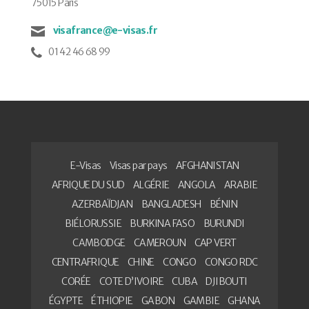
75015 Paris
visafrance@e-visas.fr
01 42 46 68 99
E-Visas
Visas par pays
AFGHANISTAN
AFRIQUE DU SUD
ALGÉRIE
ANGOLA
ARABIE
AZERBAÏDJAN
BANGLADESH
BÉNIN
BIÉLORUSSIE
BURKINA FASO
BURUNDI
CAMBODGE
CAMEROUN
CAP VERT
CENTRAFRIQUE
CHINE
CONGO
CONGO RDC
CORÉE
COTE D’IVOIRE
CUBA
DJIBOUTI
ÉGYPTE
ÉTHIOPIE
GABON
GAMBIE
GHANA