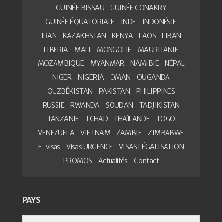
GUINÉE BISSAU
GUINÉE CONAKRY
GUINÉE ÉQUATORIALE
INDE
INDONÉSIE
IRAN
KAZAKHSTAN
KENYA
LAOS
LIBAN
LIBERIA
MALI
MONGOLIE
MAURITANIE
MOZAMBIQUE
MYANMAR
NAMIBIE
NÉPAL
NIGER
NIGERIA
OMAN
OUGANDA
OUZBÉKISTAN
PAKISTAN
PHILIPPINES
RUSSIE
RWANDA
SOUDAN
TADJIKISTAN
TANZANIE
TCHAD
THAÏLANDE
TOGO
VENEZUELA
VIETNAM
ZAMBIE
ZIMBABWE
E-visas
Visas URGENCE
VISAS LÉGALISATION
PROMOS
Actualités
Contact
PAYS