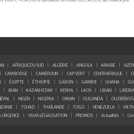
ous ! E-VISAS est le spécialiste des visas BIÉLORUSSIE au meilleur prix.
AN
AFRIQUE DU SUD
ALGÉRIE
ANGOLA
ARABIE
AZER
CAMBODGE
CAMEROUN
CAP VERT
CENTRAFRIQUE
C
I
ÉGYPTE
ÉTHIOPIE
GABON
GAMBIE
GHANA
GU
E
IRAN
KAZAKHSTAN
KENYA
LAOS
LIBAN
LIBERI
NÉPAL
NIGER
NIGERIA
OMAN
OUGANDA
OUZBÉKIST
NZANIE
TCHAD
THAÏLANDE
TOGO
VENEZUELA
VIET
as URGENCE
VISAS LÉGALISATION
PROMOS
Actualités
Con