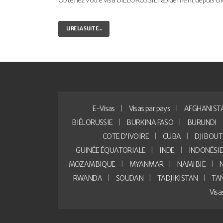
Obtenez votre visa BIÉLORUSSIE rapidement depuis chez v
LIRE LA SUITE...
E-Visas
Visas par pays
AFGHANIST
BIÉLORUSSIE
BURKINA FASO
BURUNDI
COTE D’IVOIRE
CUBA
DJIBOUT
GUINÉE ÉQUATORIALE
INDE
INDONÉSI
MOZAMBIQUE
MYANMAR
NAMIBIE
RWANDA
SOUDAN
TADJIKISTAN
TA
Vis