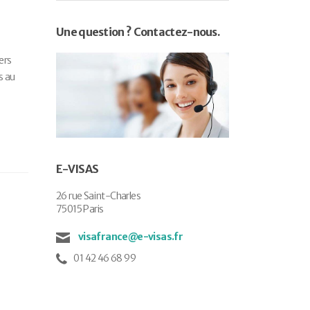
Une question ? Contactez-nous.
ers
s au
E-VISAS
26 rue Saint-Charles
75015 Paris
visafrance@e-visas.fr
01 42 46 68 99