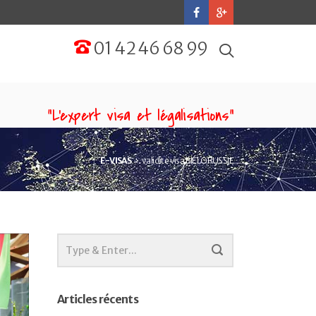
01 42 46 68 99
“L'expert visa et légalisations”
E-VISAS
validite visa BIÉLORUSSIE
Articles récents