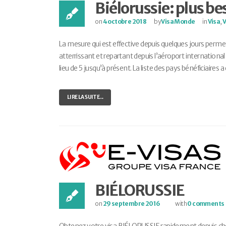
Biélorussie: plus be
on
4 octobre 2018
by
Visa Monde
in
Visa
,
La mesure qui est effective depuis quelques jours perme
atterrissant et repartant depuis l’aéroport international
lieu de 5 jusqu’à présent. La liste des pays bénéficiaires 
LIRE LA SUITE...
BIÉLORUSSIE
on
29 septembre 2016
with
0 comments