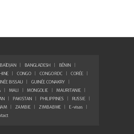
BAÏDJAN
BANGLADESH
BÉNIN
HINE
CONGO
CONGO RDC
CORÉE
INÉE BISSAU
GUINÉE CONAKRY
A
MALI
MONGOLIE
MAURITANIE
AN
PAKISTAN
PHILIPPINES
RUSSIE
NAM
ZAMBIE
ZIMBABWE
E-visas
tact