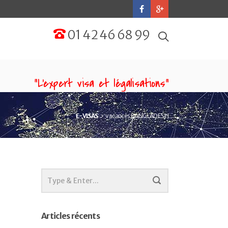
01 42 46 68 99
“L'expert visa et légalisations”
E-VISAS
vacances BANGLADESH
Articles récents