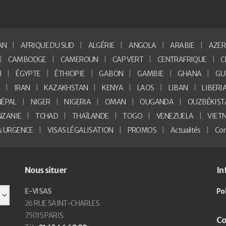
AN
AFRIQUE DU SUD
ALGÉRIE
ANGOLA
ARABIE
AZER
CAMBODGE
CAMEROUN
CAP VERT
CENTRAFRIQUE
C
I
ÉGYPTE
ÉTHIOPIE
GABON
GAMBIE
GHANA
GU
E
IRAN
KAZAKHSTAN
KENYA
LAOS
LIBAN
LIBERI
NÉPAL
NIGER
NIGERIA
OMAN
OUGANDA
OUZBÉKIST
NZANIE
TCHAD
THAÏLANDE
TOGO
VENEZUELA
VIET
as URGENCE
VISAS LÉGALISATION
PROMOS
Actualités
Con
Nous situer
In
E-VISAS
Po
26 RUE SAINT-CHARLES
75015 PARIS
Co