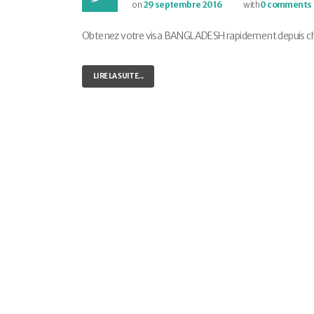
on
29 septembre 2016
with
0 comments
Obtenez votre visa BANGLADESH rapidement depuis chez 
LIRE LA SUITE...