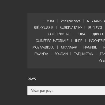
E-Visas
Visas par pays
AFGHANIST
BIÉLORUSSIE
BURKINA FASO
BURUNDI
COTE D’IVOIRE
CUBA
DJIBOUT
GUINÉE ÉQUATORIALE
INDE
INDONÉSI
MOZAMBIQUE
MYANMAR
NAMIBIE
RWANDA
SOUDAN
TADJIKISTAN
TA
Vis
PAYS