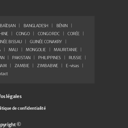
BAÏDJAN
BANGLADESH
BÉNIN
HINE
CONGO
CONGO RDC
CORÉE
INÉE BISSAU
GUINÉE CONAKRY
A
MALI
MONGOLIE
MAURITANIE
AN
PAKISTAN
PHILIPPINES
RUSSIE
NAM
ZAMBIE
ZIMBABWE
E-visas
tact
fos légales
litique de confidentialité
pyright ©