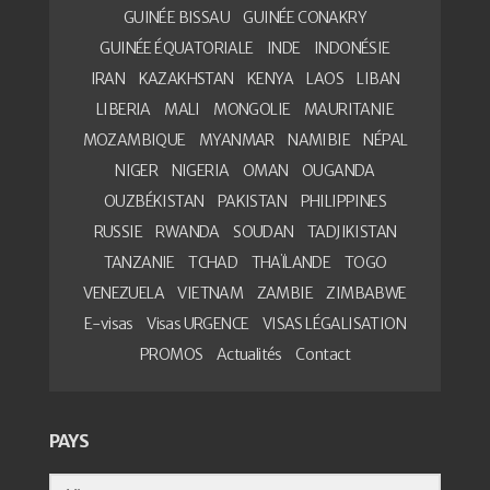
GUINÉE BISSAU
GUINÉE CONAKRY
GUINÉE ÉQUATORIALE
INDE
INDONÉSIE
IRAN
KAZAKHSTAN
KENYA
LAOS
LIBAN
LIBERIA
MALI
MONGOLIE
MAURITANIE
MOZAMBIQUE
MYANMAR
NAMIBIE
NÉPAL
NIGER
NIGERIA
OMAN
OUGANDA
OUZBÉKISTAN
PAKISTAN
PHILIPPINES
RUSSIE
RWANDA
SOUDAN
TADJIKISTAN
TANZANIE
TCHAD
THAÏLANDE
TOGO
VENEZUELA
VIETNAM
ZAMBIE
ZIMBABWE
E-visas
Visas URGENCE
VISAS LÉGALISATION
PROMOS
Actualités
Contact
PAYS