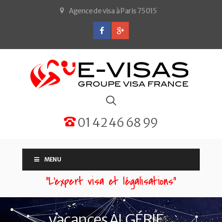
Agence de visa à Paris 75015
01 42 46 68 99
MENU
“L'expert visa et légalisations”
vacances ALGÉRIE