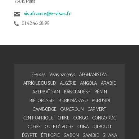
75015 Paris
visafrance@e-visas.fr
01 42 46 68 99
E-Visas
Visas par pays
AFGHANISTAN
AFRIQUE DU SUD
ALGÉRIE
ANGOLA
ARABIE
AZERBAÏDJAN
BANGLADESH
BÉNIN
BIÉLORUSSIE
BURKINA FASO
BURUNDI
CAMBODGE
CAMEROUN
CAP VERT
CENTRAFRIQUE
CHINE
CONGO
CONGO RDC
CORÉE
COTE D’IVOIRE
CUBA
DJIBOUTI
ÉGYPTE
ÉTHIOPIE
GABON
GAMBIE
GHANA