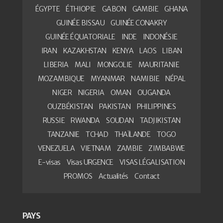
ÉGYPTE
ÉTHIOPIE
GABON
GAMBIE
GHANA
GUINÉE BISSAU
GUINÉE CONAKRY
GUINÉE ÉQUATORIALE
INDE
INDONÉSIE
IRAN
KAZAKHSTAN
KENYA
LAOS
LIBAN
LIBERIA
MALI
MONGOLIE
MAURITANIE
MOZAMBIQUE
MYANMAR
NAMIBIE
NÉPAL
NIGER
NIGERIA
OMAN
OUGANDA
OUZBÉKISTAN
PAKISTAN
PHILIPPINES
RUSSIE
RWANDA
SOUDAN
TADJIKISTAN
TANZANIE
TCHAD
THAÏLANDE
TOGO
VENEZUELA
VIETNAM
ZAMBIE
ZIMBABWE
E-visas
Visas URGENCE
VISAS LÉGALISATION
PROMOS
Actualités
Contact
PAYS