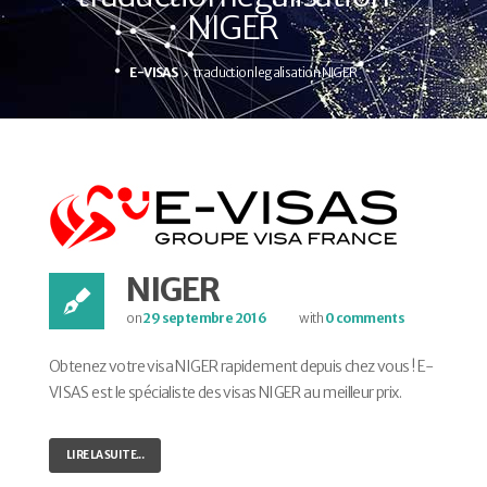
NIGER
E-VISAS
traduction legalisation NIGER
NIGER
on
29 septembre 2016
with
0 comments
Obtenez votre visa NIGER rapidement depuis chez vous ! E-
VISAS est le spécialiste des visas NIGER au meilleur prix.
LIRE LA SUITE...