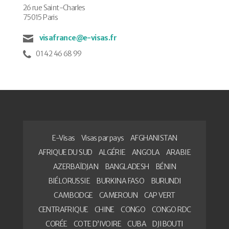
26 rue Saint-Charles
75015 Paris
visafrance@e-visas.fr
01 42 46 68 99
E-Visas
Visas par pays
AFGHANISTAN
AFRIQUE DU SUD
ALGÉRIE
ANGOLA
ARABIE
AZERBAÏDJAN
BANGLADESH
BÉNIN
BIÉLORUSSIE
BURKINA FASO
BURUNDI
CAMBODGE
CAMEROUN
CAP VERT
CENTRAFRIQUE
CHINE
CONGO
CONGO RDC
CORÉE
COTE D’IVOIRE
CUBA
DJIBOUTI