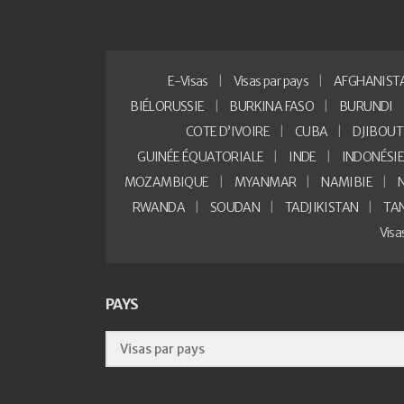
E-Visas
Visas par pays
AFGHANIST
BIÉLORUSSIE
BURKINA FASO
BURUNDI
COTE D’IVOIRE
CUBA
DJIBOUT
GUINÉE ÉQUATORIALE
INDE
INDONÉSI
MOZAMBIQUE
MYANMAR
NAMIBIE
RWANDA
SOUDAN
TADJIKISTAN
TA
Vis
PAYS