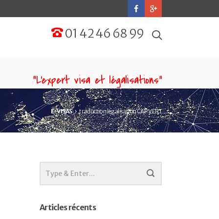
01 42 46 68 99
“L'expert visa et légalisations”
E-VISAS
traduction legalisation CAP VERT
Articles récents