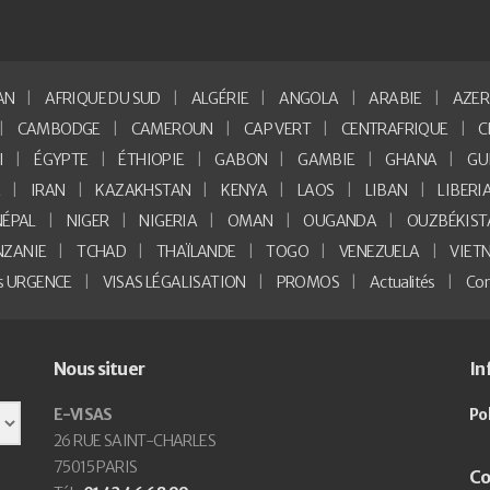
AN
AFRIQUE DU SUD
ALGÉRIE
ANGOLA
ARABIE
AZER
CAMBODGE
CAMEROUN
CAP VERT
CENTRAFRIQUE
C
I
ÉGYPTE
ÉTHIOPIE
GABON
GAMBIE
GHANA
GU
E
IRAN
KAZAKHSTAN
KENYA
LAOS
LIBAN
LIBERI
NÉPAL
NIGER
NIGERIA
OMAN
OUGANDA
OUZBÉKIST
NZANIE
TCHAD
THAÏLANDE
TOGO
VENEZUELA
VIET
as URGENCE
VISAS LÉGALISATION
PROMOS
Actualités
Con
Nous situer
In
E-VISAS
Po
26 RUE SAINT-CHARLES
75015 PARIS
Co