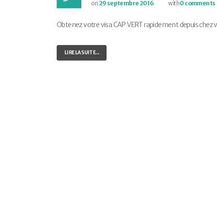
on
29 septembre 2016
with
0 comments
Obtenez votre visa CAP VERT rapidement depuis chez vous
LIRE LA SUITE...