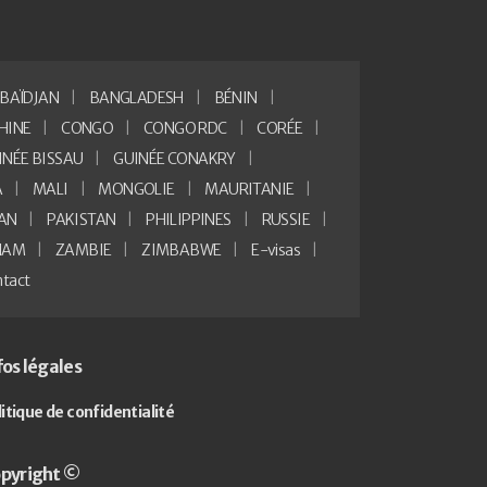
BAÏDJAN
BANGLADESH
BÉNIN
HINE
CONGO
CONGO RDC
CORÉE
INÉE BISSAU
GUINÉE CONAKRY
A
MALI
MONGOLIE
MAURITANIE
AN
PAKISTAN
PHILIPPINES
RUSSIE
NAM
ZAMBIE
ZIMBABWE
E-visas
tact
fos légales
litique de confidentialité
pyright ©