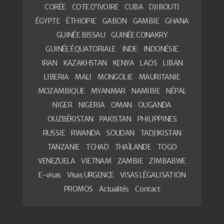
CORÉE
COTE D’IVOIRE
CUBA
DJIBOUTI
ÉGYPTE
ÉTHIOPIE
GABON
GAMBIE
GHANA
GUINÉE BISSAU
GUINÉE CONAKRY
GUINÉE ÉQUATORIALE
INDE
INDONÉSIE
IRAN
KAZAKHSTAN
KENYA
LAOS
LIBAN
LIBERIA
MALI
MONGOLIE
MAURITANIE
MOZAMBIQUE
MYANMAR
NAMIBIE
NÉPAL
NIGER
NIGERIA
OMAN
OUGANDA
OUZBÉKISTAN
PAKISTAN
PHILIPPINES
RUSSIE
RWANDA
SOUDAN
TADJIKISTAN
TANZANIE
TCHAD
THAÏLANDE
TOGO
VENEZUELA
VIETNAM
ZAMBIE
ZIMBABWE
E-visas
Visas URGENCE
VISAS LÉGALISATION
PROMOS
Actualités
Contact