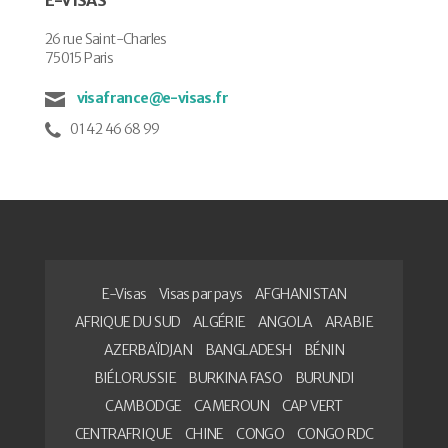
26 rue Saint-Charles
75015 Paris
visafrance@e-visas.fr
01 42 46 68 99
E-Visas
Visas par pays
AFGHANISTAN
AFRIQUE DU SUD
ALGÉRIE
ANGOLA
ARABIE
AZERBAÏDJAN
BANGLADESH
BÉNIN
BIÉLORUSSIE
BURKINA FASO
BURUNDI
CAMBODGE
CAMEROUN
CAP VERT
CENTRAFRIQUE
CHINE
CONGO
CONGO RDC