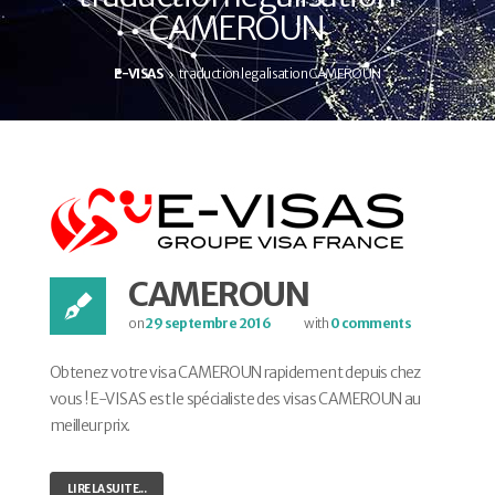
CAMEROUN
E-VISAS
traduction legalisation CAMEROUN
CAMEROUN
on
29 septembre 2016
with
0 comments
Obtenez votre visa CAMEROUN rapidement depuis chez
vous ! E-VISAS est le spécialiste des visas CAMEROUN au
meilleur prix.
LIRE LA SUITE...