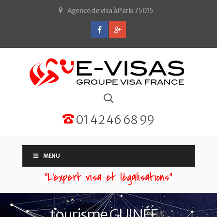
Agence de visa à Paris 75015
01 42 46 68 99
MENU
“L'expert visa et légalisations”
tourisme GUINÉE