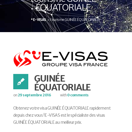
ÉQUATORIALE
E-VISAS
tourisme GUINÉE ÉQUATORIALE
GUINÉE
ÉQUATORIALE
on
29 septembre 2016
with
0 comments
Obtenez votre visa GUINÉE ÉQUATORIALE rapidement
depuis chez vous ! E-VISAS est le spécialiste des visas
GUINÉE ÉQUATORIALE au meilleur prix.