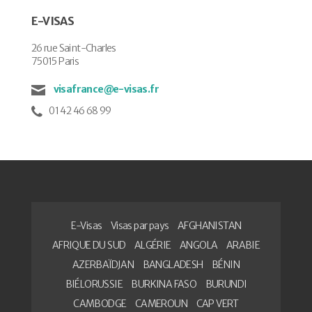
E-VISAS
26 rue Saint-Charles
75015 Paris
visafrance@e-visas.fr
01 42 46 68 99
E-Visas
Visas par pays
AFGHANISTAN
AFRIQUE DU SUD
ALGÉRIE
ANGOLA
ARABIE
AZERBAÏDJAN
BANGLADESH
BÉNIN
BIÉLORUSSIE
BURKINA FASO
BURUNDI
CAMBODGE
CAMEROUN
CAP VERT