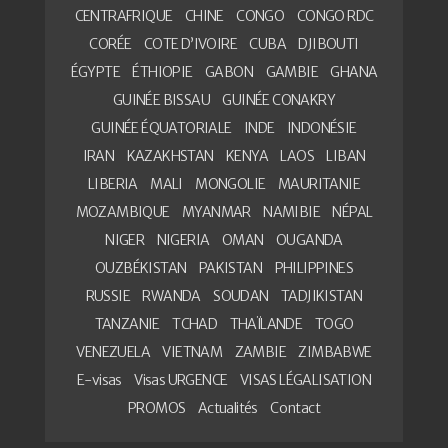
CENTRAFRIQUE
CHINE
CONGO
CONGO RDC
CORÉE
COTE D’IVOIRE
CUBA
DJIBOUTI
ÉGYPTE
ÉTHIOPIE
GABON
GAMBIE
GHANA
GUINÉE BISSAU
GUINÉE CONAKRY
GUINÉE ÉQUATORIALE
INDE
INDONÉSIE
IRAN
KAZAKHSTAN
KENYA
LAOS
LIBAN
LIBERIA
MALI
MONGOLIE
MAURITANIE
MOZAMBIQUE
MYANMAR
NAMIBIE
NÉPAL
NIGER
NIGERIA
OMAN
OUGANDA
OUZBÉKISTAN
PAKISTAN
PHILIPPINES
RUSSIE
RWANDA
SOUDAN
TADJIKISTAN
TANZANIE
TCHAD
THAÏLANDE
TOGO
VENEZUELA
VIETNAM
ZAMBIE
ZIMBABWE
E-visas
Visas URGENCE
VISAS LÉGALISATION
PROMOS
Actualités
Contact