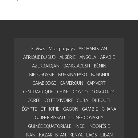
E-Visas
Visas par pays
AFGHANISTAN
AFRIQUE DU SUD
ALGÉRIE
ANGOLA
ARABIE
AZERBAÏDJAN
BANGLADESH
BÉNIN
BIÉLORUSSIE
BURKINA FASO
BURUNDI
CAMBODGE
CAMEROUN
CAP VERT
CENTRAFRIQUE
CHINE
CONGO
CONGO RDC
CORÉE
COTE D’IVOIRE
CUBA
DJIBOUTI
ÉGYPTE
ÉTHIOPIE
GABON
GAMBIE
GHANA
GUINÉE BISSAU
GUINÉE CONAKRY
GUINÉE ÉQUATORIALE
INDE
INDONÉSIE
IRAN
KAZAKHSTAN
KENYA
LAOS
LIBAN