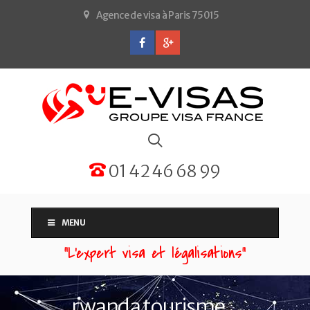
Agence de visa à Paris 75015
01 42 46 68 99
MENU
“L'expert visa et légalisations”
rwanda tourisme