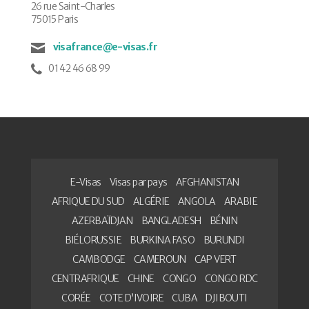
26 rue Saint-Charles
75015 Paris
visafrance@e-visas.fr
01 42 46 68 99
E-Visas
Visas par pays
AFGHANISTAN
AFRIQUE DU SUD
ALGÉRIE
ANGOLA
ARABIE
AZERBAÏDJAN
BANGLADESH
BÉNIN
BIÉLORUSSIE
BURKINA FASO
BURUNDI
CAMBODGE
CAMEROUN
CAP VERT
CENTRAFRIQUE
CHINE
CONGO
CONGO RDC
CORÉE
COTE D’IVOIRE
CUBA
DJIBOUTI