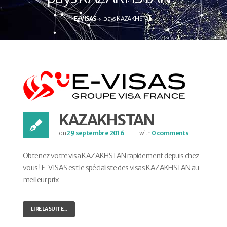
E-VISAS
pays KAZAKHSTAN
KAZAKHSTAN
on
29 septembre 2016
with
0 comments
Obtenez votre visa KAZAKHSTAN rapidement depuis chez
vous ! E-VISAS est le spécialiste des visas KAZAKHSTAN au
meilleur prix.
LIRE LA SUITE...