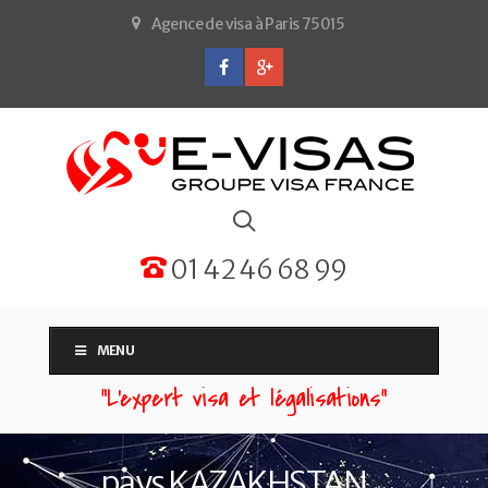
Agence de visa à Paris 75015
01 42 46 68 99
MENU
“L'expert visa et légalisations”
pays KAZAKHSTAN