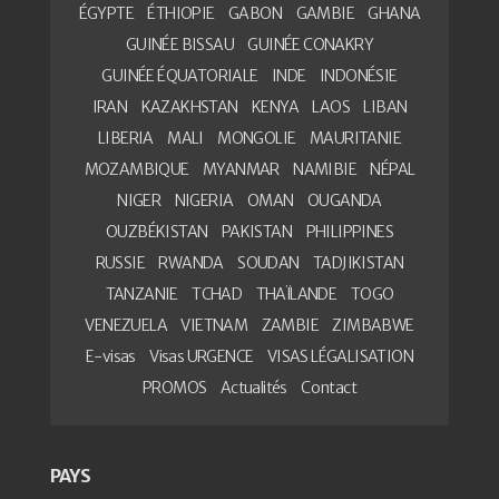
ÉGYPTE
ÉTHIOPIE
GABON
GAMBIE
GHANA
GUINÉE BISSAU
GUINÉE CONAKRY
GUINÉE ÉQUATORIALE
INDE
INDONÉSIE
IRAN
KAZAKHSTAN
KENYA
LAOS
LIBAN
LIBERIA
MALI
MONGOLIE
MAURITANIE
MOZAMBIQUE
MYANMAR
NAMIBIE
NÉPAL
NIGER
NIGERIA
OMAN
OUGANDA
OUZBÉKISTAN
PAKISTAN
PHILIPPINES
RUSSIE
RWANDA
SOUDAN
TADJIKISTAN
TANZANIE
TCHAD
THAÏLANDE
TOGO
VENEZUELA
VIETNAM
ZAMBIE
ZIMBABWE
E-visas
Visas URGENCE
VISAS LÉGALISATION
PROMOS
Actualités
Contact
PAYS