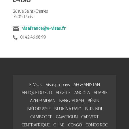
26 rue Saint-Charles
75015 Paris
visafrance@e-visas.fr
01 42 46 68 99
E-Visas
Visas par pays
AFGHANISTAN
AFRIQUE DU SUD
ALGÉRIE
ANGOLA
ARABIE
AZERBAÏDJAN
BANGLADESH
BÉNIN
BIÉLORUSSIE
BURKINA FASO
BURUNDI
CAMBODGE
CAMEROUN
CAP VERT
CENTRAFRIQUE
CHINE
CONGO
CONGO RDC