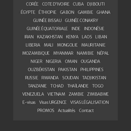
CORÉE
COTE D’IVOIRE
CUBA
DJIBOUTI
ÉGYPTE
ÉTHIOPIE
GABON
GAMBIE
GHANA
GUINÉE BISSAU
GUINÉE CONAKRY
GUINÉE ÉQUATORIALE
INDE
INDONÉSIE
IRAN
KAZAKHSTAN
KENYA
LAOS
LIBAN
LIBERIA
MALI
MONGOLIE
MAURITANIE
MOZAMBIQUE
MYANMAR
NAMIBIE
NÉPAL
NIGER
NIGERIA
OMAN
OUGANDA
OUZBÉKISTAN
PAKISTAN
PHILIPPINES
RUSSIE
RWANDA
SOUDAN
TADJIKISTAN
TANZANIE
TCHAD
THAÏLANDE
TOGO
VENEZUELA
VIETNAM
ZAMBIE
ZIMBABWE
E-visas
Visas URGENCE
VISAS LÉGALISATION
PROMOS
Actualités
Contact