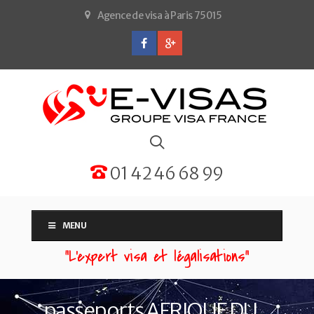
Agence de visa à Paris 75015
01 42 46 68 99
MENU
“L'expert visa et légalisations”
passeports AFRIQUE DU