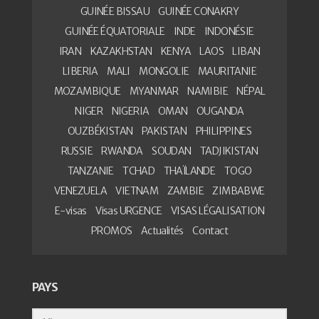
GUINÉE BISSAU
GUINÉE CONAKRY
GUINÉE ÉQUATORIALE
INDE
INDONÉSIE
IRAN
KAZAKHSTAN
KENYA
LAOS
LIBAN
LIBERIA
MALI
MONGOLIE
MAURITANIE
MOZAMBIQUE
MYANMAR
NAMIBIE
NÉPAL
NIGER
NIGERIA
OMAN
OUGANDA
OUZBÉKISTAN
PAKISTAN
PHILIPPINES
RUSSIE
RWANDA
SOUDAN
TADJIKISTAN
TANZANIE
TCHAD
THAÏLANDE
TOGO
VENEZUELA
VIETNAM
ZAMBIE
ZIMBABWE
E-visas
Visas URGENCE
VISAS LÉGALISATION
PROMOS
Actualités
Contact
PAYS