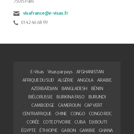
75015 Paris
visafrance@e-visas.fr
01 42 46 68 99
E-Visas
Visas par pays
AFGHANISTAN
AFRIQUE DU SUD
ALGÉRIE
ANGOLA
ARABIE
AZERBAÏDJAN
BANGLADESH
BÉNIN
BIÉLORUSSIE
BURKINA FASO
BURUNDI
CAMBODGE
CAMEROUN
CAP VERT
CENTRAFRIQUE
CHINE
CONGO
CONGO RDC
CORÉE
COTE D’IVOIRE
CUBA
DJIBOUTI
ÉGYPTE
ÉTHIOPIE
GABON
GAMBIE
GHANA