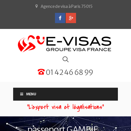
Agence de visa à Paris 75015
01 42 46 68 99
MENU
“L'expert visa et légalisations”
passeport GAMBIE