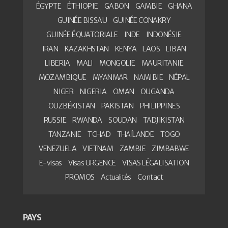
ÉGYPTE
ÉTHIOPIE
GABON
GAMBIE
GHANA
GUINÉE BISSAU
GUINÉE CONAKRY
GUINÉE ÉQUATORIALE
INDE
INDONÉSIE
IRAN
KAZAKHSTAN
KENYA
LAOS
LIBAN
LIBERIA
MALI
MONGOLIE
MAURITANIE
MOZAMBIQUE
MYANMAR
NAMIBIE
NÉPAL
NIGER
NIGERIA
OMAN
OUGANDA
OUZBÉKISTAN
PAKISTAN
PHILIPPINES
RUSSIE
RWANDA
SOUDAN
TADJIKISTAN
TANZANIE
TCHAD
THAÏLANDE
TOGO
VENEZUELA
VIETNAM
ZAMBIE
ZIMBABWE
E-visas
Visas URGENCE
VISAS LÉGALISATION
PROMOS
Actualités
Contact
PAYS