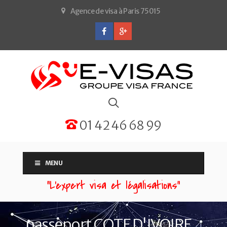
Agence de visa à Paris 75015
01 42 46 68 99
MENU
“L'expert visa et légalisations”
passeport COTE D'IVOIRE