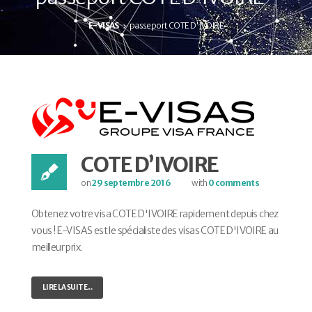
E-VISAS
passeport COTE D'IVOIRE
COTE D’IVOIRE
on
29 septembre 2016
with
0 comments
Obtenez votre visa COTE D'IVOIRE rapidement depuis chez
vous ! E-VISAS est le spécialiste des visas COTE D'IVOIRE au
meilleur prix.
LIRE LA SUITE...