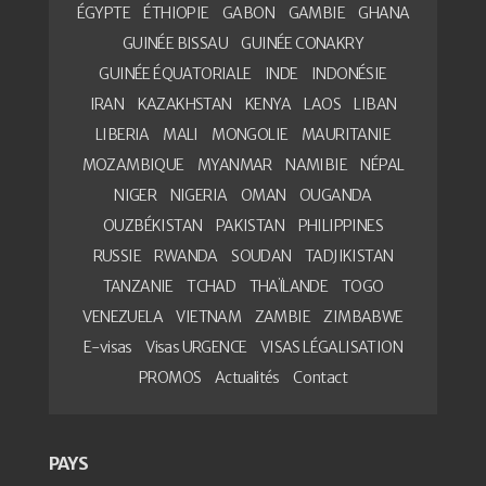
ÉGYPTE
ÉTHIOPIE
GABON
GAMBIE
GHANA
GUINÉE BISSAU
GUINÉE CONAKRY
GUINÉE ÉQUATORIALE
INDE
INDONÉSIE
IRAN
KAZAKHSTAN
KENYA
LAOS
LIBAN
LIBERIA
MALI
MONGOLIE
MAURITANIE
MOZAMBIQUE
MYANMAR
NAMIBIE
NÉPAL
NIGER
NIGERIA
OMAN
OUGANDA
OUZBÉKISTAN
PAKISTAN
PHILIPPINES
RUSSIE
RWANDA
SOUDAN
TADJIKISTAN
TANZANIE
TCHAD
THAÏLANDE
TOGO
VENEZUELA
VIETNAM
ZAMBIE
ZIMBABWE
E-visas
Visas URGENCE
VISAS LÉGALISATION
PROMOS
Actualités
Contact
PAYS