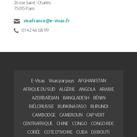
26 rue Saint-Charles
75015 Paris
visafrance@e-visas.fr
01 42 46 68 99
E-Visas
Visas par pays
AFGHANISTAN
AFRIQUE DU SUD
ALGÉRIE
ANGOLA
ARABIE
AZERBAÏDJAN
BANGLADESH
BÉNIN
BIÉLORUSSIE
BURKINA FASO
BURUNDI
CAMBODGE
CAMEROUN
CAP VERT
CENTRAFRIQUE
CHINE
CONGO
CONGO RDC
CORÉE
COTE D’IVOIRE
CUBA
DJIBOUTI