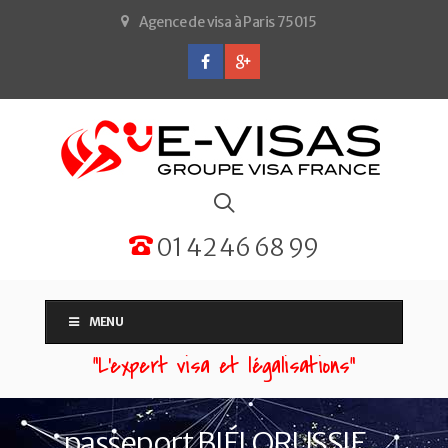
Agence de visa à Paris 75015
01 42 46 68 99
MENU
“L'expert visa et légalisations”
passeport BIÉLORUSSIE